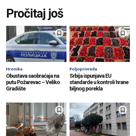
Pročitaj još
Hronika
Poljoprivreda
Obustava saobraćaja na
Srbija ispunjava EU
putu Požarevac – Veliko
standarde u kontroli hrane
Gradište
biljnog porekla