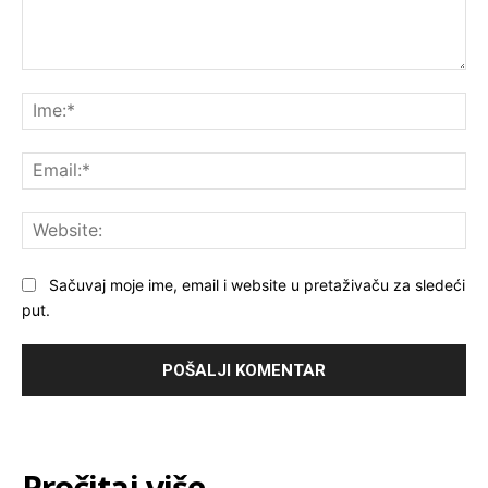
Komentar:
Ime
Ema
Web
Sačuvaj moje ime, email i website u pretaživaču za sledeći
put.
Pročitaj više