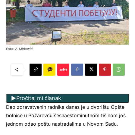
Foto: Z. Mirković
Pročitaj mi članak
Deo zdravstvenih radnika danas je u dvorištu Opšte
bolnice u Požarevcu šesnaestominutnom tišinom još
jednom odao poštu nastradalima u Novom Sadu.