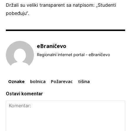
Držali su veliki transparent sa natpisom: „Studenti
pobeđuju“.
eBraničevo
Regionalni internet portal - eBraničevo
Oznake
bolnica
Požarevac
tišina
Ostavi komentar