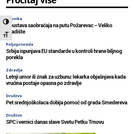
Hronika
Toggle High Contrast
Obustava saobraćaja na putu Požarevac – Veliko
Gradište
Toggle Font size
Poljoprivreda
Srbija ispunjava EU standarde u kontroli hrane biljnog
porekla
Zdravlje
Letnji umor ili znak za uzbunu: lekarka objašnjava kada
vrućina postaje opasna po zdravlje
Društvo
Pet srednjoškolaca dobija pomoć od grada Smedereva
Društvo
SPC i vernici danas slave Svetu Petku Trnovu