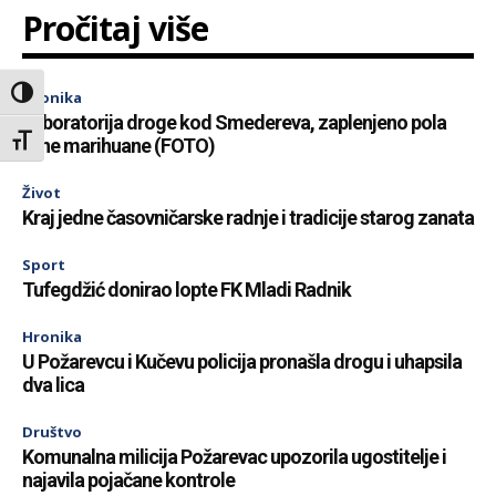
Pročitaj više
Toggle High Contrast
Hronika
Laboratorija droge kod Smedereva, zaplenjeno pola
Toggle Font size
tone marihuane (FOTO)
Život
Kraj jedne časovničarske radnje i tradicije starog zanata
Sport
Tufegdžić donirao lopte FK Mladi Radnik
Hronika
U Požarevcu i Kučevu policija pronašla drogu i uhapsila
dva lica
Društvo
Komunalna milicija Požarevac upozorila ugostitelje i
najavila pojačane kontrole