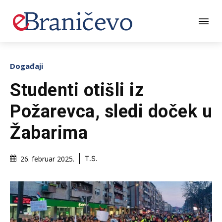
Događaji
Studenti otišli iz
Požarevca, sledi doček u
Žabarima
26. februar 2025.
T.S.