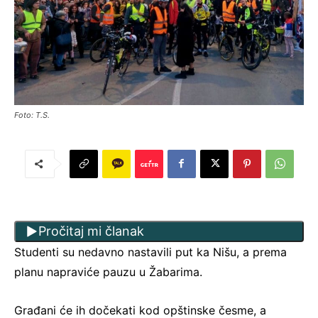
Foto: T.S.
Pročitaj mi članak
Studenti su nedavno nastavili put ka Nišu, a prema
planu napraviće pauzu u Žabarima.
Građani će ih dočekati kod opštinske česme, a