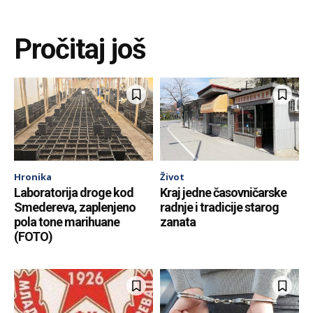
Pročitaj još
Hronika
Život
Laboratorija droge kod
Kraj jedne časovničarske
Smedereva, zaplenjeno
radnje i tradicije starog
pola tone marihuane
zanata
(FOTO)