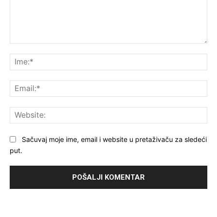
Komentar:
Ime
Ema
Web
Sačuvaj moje ime, email i website u pretaživaču za sledeći
put.