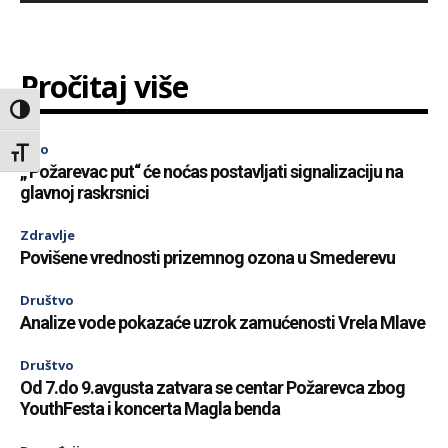
Pročitaj više
Toggle High Contrast
Info
Toggle Font size
„ Požarevac put“ će noćas postavljati signalizaciju na
glavnoj raskrsnici
Zdravlje
Povišene vrednosti prizemnog ozona u Smederevu
Društvo
Analize vode pokazaće uzrok zamućenosti Vrela Mlave
Društvo
Od 7.do 9.avgusta zatvara se centar Požarevca zbog
YouthFesta i koncerta Magla benda