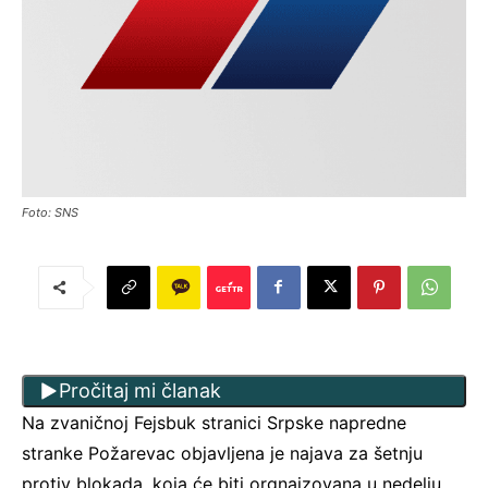
Foto: SNS
Pročitaj mi članak
Na zvaničnoj Fejsbuk stranici Srpske napredne
stranke Požarevac objavljena je najava za šetnju
protiv blokada, koja će biti orgnaizovana u nedelju,