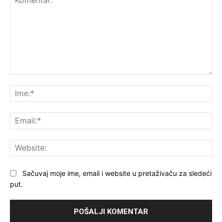
Komentar:
Ime
Ema
Web
Sačuvaj moje ime, email i website u pretaživaču za sledeći
put.