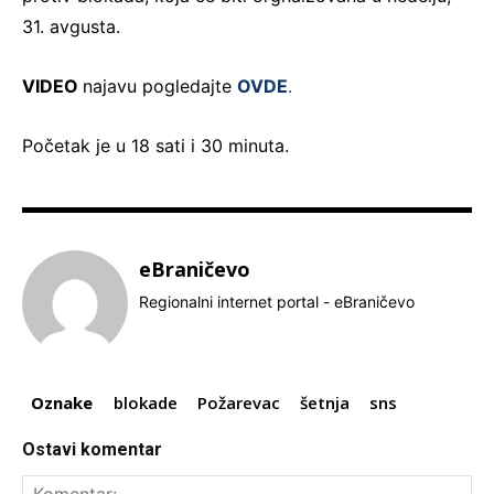
31. avgusta.
VIDEO
najavu pogledajte
OVDE
.
Početak je u 18 sati i 30 minuta.
eBraničevo
Regionalni internet portal - eBraničevo
Oznake
blokade
Požarevac
šetnja
sns
Ostavi komentar