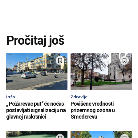
Pročitaj još
Info
Zdravlje
„ Požarevac put“ će noćas
Povišene vrednosti
postavljati signalizaciju na
prizemnog ozona u
glavnoj raskrsnici
Smederevu