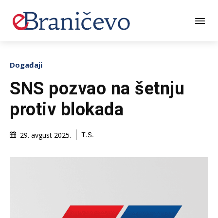
Događaji
SNS pozvao na šetnju
protiv blokada
29. avgust 2025.
T.S.