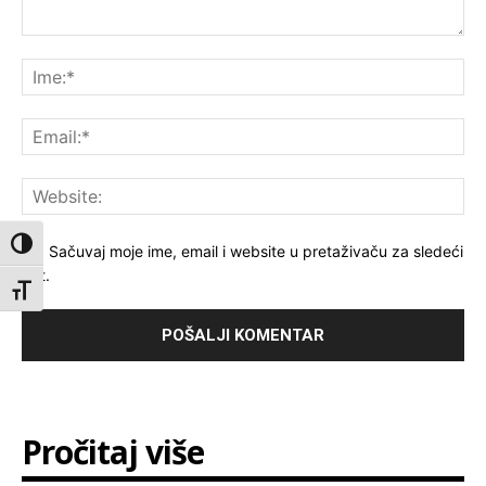
Komentar:
Ime
Ema
Web
Toggle High Contrast
Sačuvaj moje ime, email i website u pretaživaču za sledeći
put.
Toggle Font size
Pročitaj više