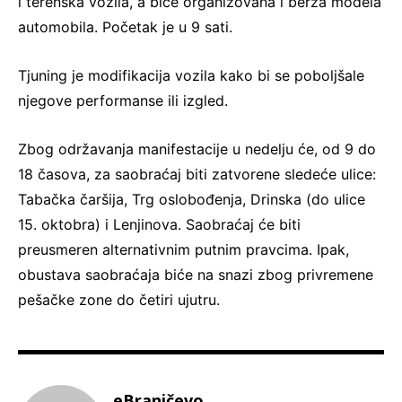
i terenska vozila, a biće organizovana i berza modela
automobila. Početak je u 9 sati.
Tjuning je modifikacija vozila kako bi se poboljšale
njegove performanse ili izgled.
Zbog održavanja manifestacije u nedelju će, od 9 do
18 časova, za saobraćaj biti zatvorene sledeće ulice:
Tabačka čaršija, Trg oslobođenja, Drinska (do ulice
15. oktobra) i Lenjinova. Saobraćaj će biti
preusmeren alternativnim putnim pravcima. Ipak,
obustava saobraćaja biće na snazi zbog privremene
pešačke zone do četiri ujutru.
eBraničevo