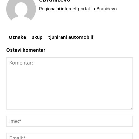
Regionalni internet portal - eBraničevo
Oznake
skup
tjunirani automobili
Ostavi komentar
Komentar:
Ime
Ema