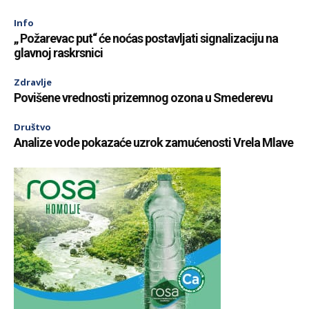
Info
„ Požarevac put“ će noćas postavljati signalizaciju na
glavnoj raskrsnici
Zdravlje
Povišene vrednosti prizemnog ozona u Smederevu
Društvo
Analize vode pokazaće uzrok zamućenosti Vrela Mlave