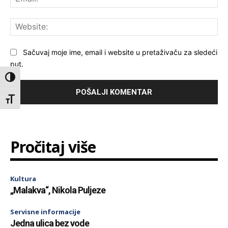
Web
Sačuvaj moje ime, email i website u pretaživaču za sledeći
put.
Toggle High Contrast
Toggle Font size
Pročitaj više
Kultura
„Malakva“, Nikola Puljeze
Servisne informacije
Jedna ulica bez vode