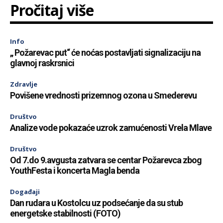
Pročitaj više
Info
„ Požarevac put“ će noćas postavljati signalizaciju na
glavnoj raskrsnici
Zdravlje
Povišene vrednosti prizemnog ozona u Smederevu
Društvo
Analize vode pokazaće uzrok zamućenosti Vrela Mlave
Društvo
Od 7.do 9.avgusta zatvara se centar Požarevca zbog
YouthFesta i koncerta Magla benda
Događaji
Dan rudara u Kostolcu uz podsećanje da su stub
energetske stabilnosti (FOTO)