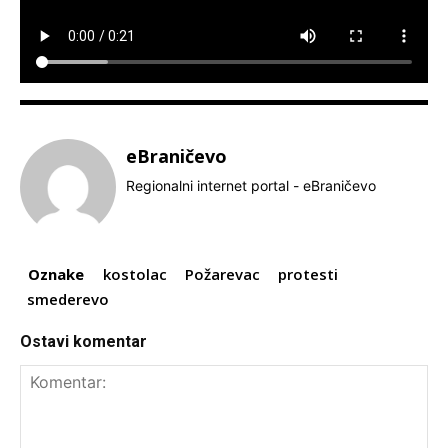
eBraničevo
Regionalni internet portal - eBraničevo
Oznake
kostolac
Požarevac
protesti
smederevo
Ostavi komentar