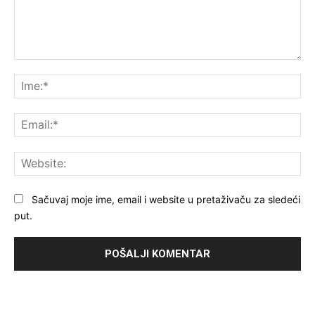
Komentar:
Ime
Ema
Web
Sačuvaj moje ime, email i website u pretaživaču za sledeći
put.