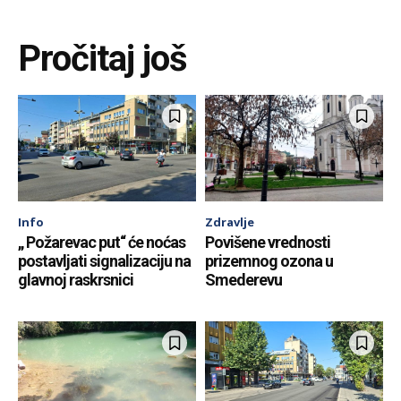
Pročitaj još
Info
Zdravlje
„ Požarevac put“ će noćas
Povišene vrednosti
postavljati signalizaciju na
prizemnog ozona u
glavnoj raskrsnici
Smederevu