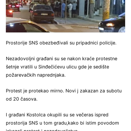
Prostorije SNS obezbeđivali su pripadnici policije.
Nezadovoljni građani su se nakon kraće protestne
šetnje vratili u Sinđečićevu ulicu gde je sedište
požarevačkih naprednjaka.
Protest je protekao mirno. Novi j zakazan za subotu
od 20 časova.
I građani Kostolca okupili su se večeras ispred
prostorija SNS u tom gradu,kako bi istim povodom
iskazali protest i nezadovoljstvo.