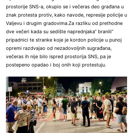
prostorije SNS-a, okupio se i večeras deo građana u
znak protesta protiv, kako navode, represije policije u
Valjevu i drugim gradovima.Za razliku od prethodne
dve večeri kada su sedište naprednjaka“ branili“
pripadnici te stranke koje je kordon policije u punoj
opremi razdvajao od nezadovoljnih sugrađana,
večeras ih nije bilo ispred prostorija SNS, pa je
postepeno opadao i boj onih koji protestuju.