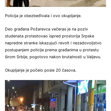
Policija je obezbeđivala i ovo okupljanje.
Deo građana Požarevca večeras je na poziv
studenata protestovao ispred prostorija Srpske
napredne stranke iskazujući revolt i nezadovoljstvo
postupanjem policije prema građanima u protestu
širom Srbije, pogotovo nakon brutalnosti u Valjevu.
Okupljanje je počelo posle 20 časova.