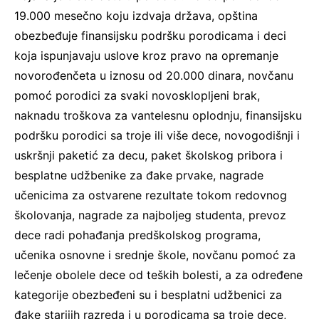
19.000 mesečno koju izdvaja država, opština
obezbeđuje finansijsku podršku porodicama i deci
koja ispunjavaju uslove kroz pravo na opremanje
novorođenčeta u iznosu od 20.000 dinara, novčanu
pomoć porodici za svaki novosklopljeni brak,
naknadu troškova za vantelesnu oplodnju, finansijsku
podršku porodici sa troje ili više dece, novogodišnji i
uskršnji paketić za decu, paket školskog pribora i
besplatne udžbenike za đake prvake, nagrade
učenicima za ostvarene rezultate tokom redovnog
školovanja, nagrade za najboljeg studenta, prevoz
dece radi pohađanja predškolskog programa,
učenika osnovne i srednje škole, novčanu pomoć za
lečenje obolele dece od teških bolesti, a za određene
kategorije obezbeđeni su i besplatni udžbenici za
đake starijih razreda i u porodicama sa troje dece,