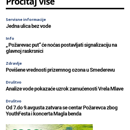
Pročitaj više
Servisne informacije
Jedna ulica bez vode
Info
„ Požarevac put“ će noćas postavljati signalizaciju na
glavnoj raskrsnici
Zdravlje
Povišene vrednosti prizemnog ozona u Smederevu
Društvo
Analize vode pokazaće uzrok zamućenosti Vrela Mlave
Društvo
Od 7.do 9.avgusta zatvara se centar Požarevca zbog
YouthFesta i koncerta Magla benda