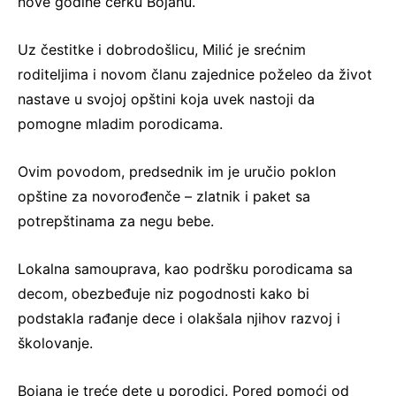
nove godine ćerku Bojanu.
Uz čestitke i dobrodošlicu, Milić je srećnim
roditeljima i novom članu zajednice poželeo da život
nastave u svojoj opštini koja uvek nastoji da
pomogne mladim porodicama.
Ovim povodom, predsednik im je uručio poklon
opštine za novorođenče – zlatnik i paket sa
potrepštinama za negu bebe.
Lokalna samouprava, kao podršku porodicama sa
decom, obezbeđuje niz pogodnosti kako bi
podstakla rađanje dece i olakšala njihov razvoj i
školovanje.
Bojana je treće dete u porodici. Pored pomoći od