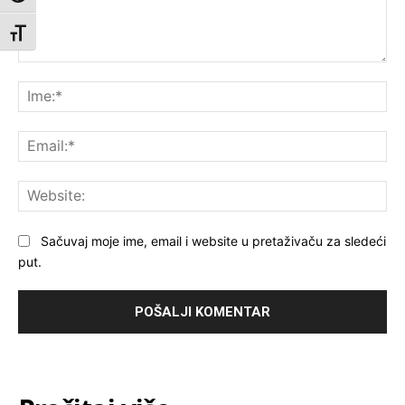
Toggle Font size
Komentar:
Ime
Ema
Web
Sačuvaj moje ime, email i website u pretaživaču za sledeći
put.