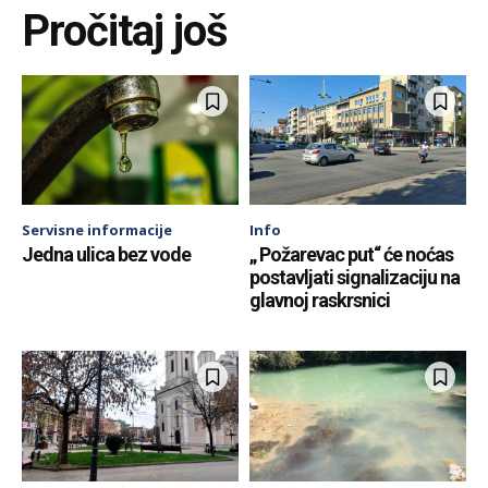
Pročitaj još
Servisne informacije
Info
Jedna ulica bez vode
„ Požarevac put“ će noćas
postavljati signalizaciju na
glavnoj raskrsnici