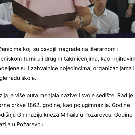
enicima koji su osvojili nagrade na literarnom i
eniskom turniru i drugim takmičenjima, kao i njihovi
eljene su i zahvalnice pojedincima, organizacijama i
le radu škole.
ja je više puta menjala nazive i svoje sedište. Rad je
rne crkve 1862. godine, kao polugimnazija. Godine
odišnju Gimnaziju kneza Mihaila u Požarevcu. Godine
azija u Požarevcu.