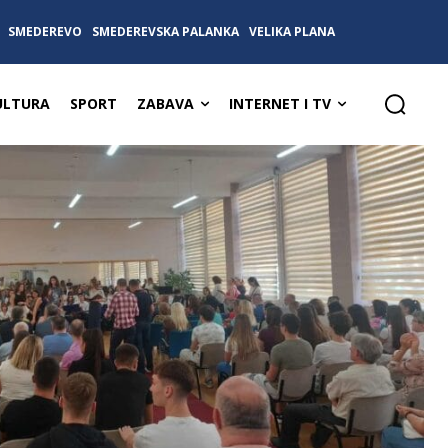
SMEDEREVO
SMEDEREVSKA PALANKA
VELIKA PLANA
ULTURA
SPORT
ZABAVA
INTERNET I TV