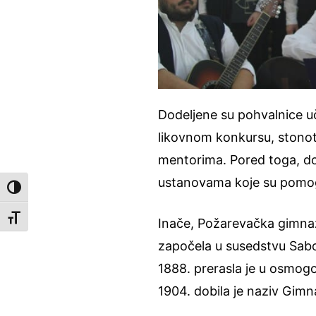
Dodeljene su pohvalnice uč
likovnom konkursu, stonot
mentorima. Pored toga, dod
ustanovama koje su pomog
Toggle High Contrast
Toggle Font size
Inače, Požarevačka gimnazi
započela u susedstvu Sabo
1888. prerasla je u osmog
1904. dobila je naziv Gimn