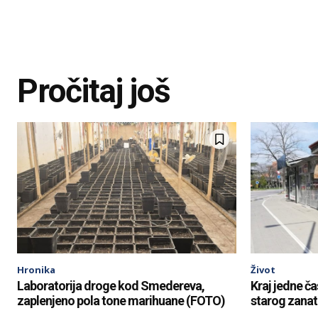
Pročitaj još
Hronika
Život
Laboratorija droge kod Smedereva,
Kraj jedne ča
zaplenjeno pola tone marihuane (FOTO)
starog zana