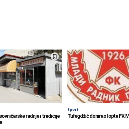
Sport
sovničarske radnje i tradicije
Tufegdžić donirao lopte FK M
ta