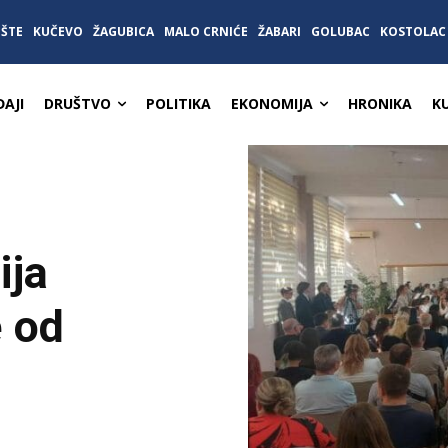
IŠTE
KUČEVO
ŽAGUBICA
MALO CRNIĆE
ŽABARI
GOLUBAC
KOSTOLAC
AJI
DRUŠTVO
POLITIKA
EKONOMIJA
HRONIKA
K
ija
e od