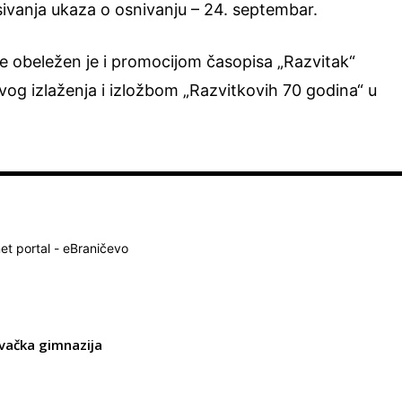
ivanja ukaza o osnivanju – 24. septembar.
e obeležen je i promocijom časopisa „Razvitak“
g izlaženja i izložbom „Razvitkovih 70 godina“ u
net portal - eBraničevo
vačka gimnazija