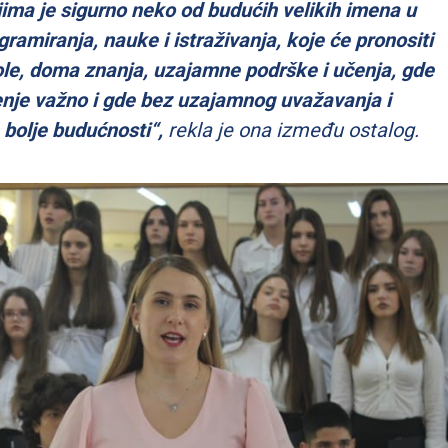
ma je sigurno neko od budućih velikih imena u
ramiranja, nauke i istraživanja, koje će pronositi
le, doma znanja, uzajamne podrške i učenja, gde
jenje važno i gde bez uzajamnog uvažavanja i
bolje budućnosti“,
rekla je ona između ostalog.