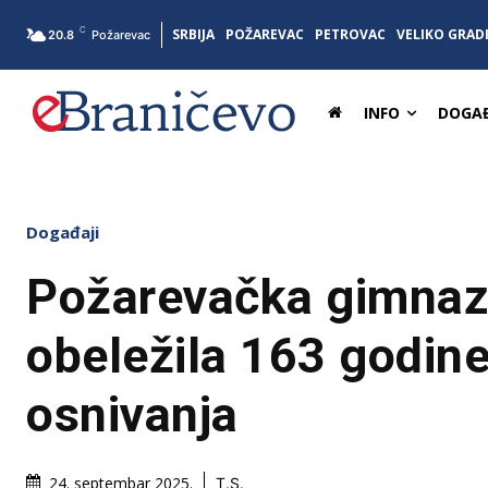
C
SRBIJA
POŽAREVAC
PETROVAC
VELIKO GRAD
20.8
Požarevac
INFO
DOGAĐ
Događaji
Požarevačka gimnaz
obeležila 163 godin
osnivanja
24. septembar 2025.
T.S.