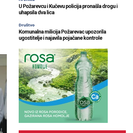
U Požarevcu i Kučevu policija pronašla drogu i
uhapsila dva lica
Društvo
Komunalna milicija Požarevac upozorila
ugostitelje i najavila pojačane kontrole