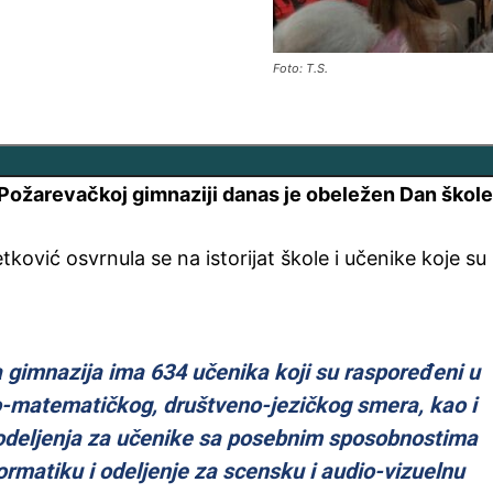
Foto: T.S.
žarevačkoj gimnaziji danas je obeležen Dan škole
tković osvrnula se na istorijat škole i učenike koje su
gimnazija ima 634 učenika koji su raspoređeni u
o-matematičkog, društveno-jezičkog smera, kao i
 odeljenja za učenike sa posebnim sposobnostima
formatiku i odeljenje za scensku i audio-vizuelnu