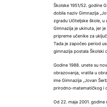
Školske 1951/52. godine Gi
dobila naziv Gimnazija „Jo
zgradu Učiteljske škole, u u
Gimnazija je ukinuta, jer 
pripreme učenike za uključ
Tada je započeo period usm
gimnazija postala Školski
Godine 1988. unete su nov
obrazovanja, vratila u obr
ime Gimnazija „Jovan Šerba
prirodno-matematičkog i 
Od 22. maja 2001. godine 