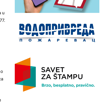
a u
77.
no
ca
e