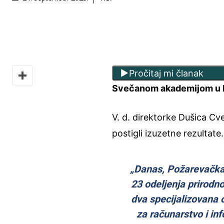
Pročitaj mi članak
Svečanom akademijom u Po
V. d. direktorke Dušica Cve
postigli izuzetne rezultate.
„Danas, Požarevačka 
23 odeljenja prirodn
dva specijalizovana
za računarstvo i in