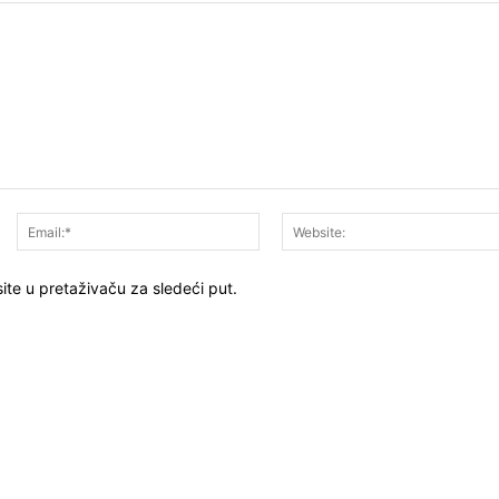
Ime:*
Email:*
ite u pretaživaču za sledeći put.