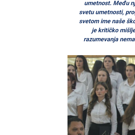
umetnost. Među nji
svetu umetnosti, prog
svetom ime naše ško
je kritičko mišl
razumevanja nema 