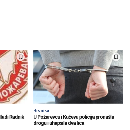
Hronika
ladi Radnik
U Požarevcu i Kučevu policija pronašla
drogu i uhapsila dva lica