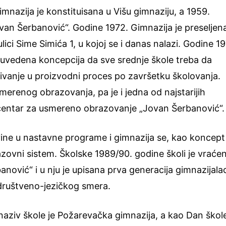
mnazija je konstituisana u Višu gimnaziju, a 1959.
van Šerbanović“. Godine 1972. Gimnazija je preseljen
lici Sime Simića 1, u kojoj se i danas nalazi. Godine 19
je uvedena koncepcija da sve srednje škole treba da
ivanje u proizvodni proces po završetku školovanja.
erenog obrazovanja, pa je i jedna od najstarijih
 centar za usmereno obrazovanje „Jovan Šerbanović“.
ine u nastavne programe i gimnazija se, kao koncept
azovni sistem. Školske 1989/90. godine školi je vraće
nović“ i u nju je upisana prva generacija gimnazijala
društveno-jezičkog smera.
naziv škole je Požarevačka gimnazija, a kao Dan škol