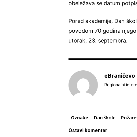
obeležava se datum potpis
Pored akademije, Dan škol
povodom 70 godina njegovo
utorak, 23. septembra.
eBraničevo
Regionalni inter
Oznake
Dan škole
Požare
Ostavi komentar