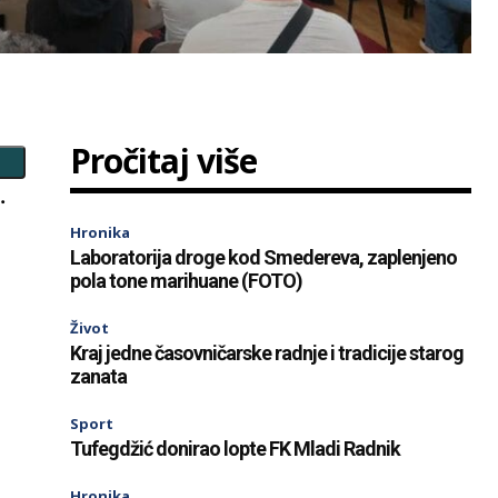
Pročitaj više
.
Hronika
Laboratorija droge kod Smedereva, zaplenjeno
pola tone marihuane (FOTO)
Život
Kraj jedne časovničarske radnje i tradicije starog
zanata
Sport
Tufegdžić donirao lopte FK Mladi Radnik
Hronika