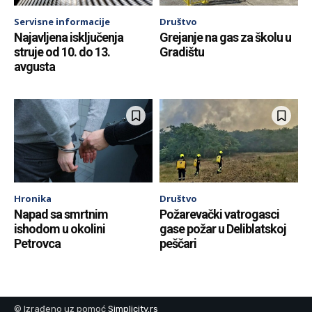
Servisne informacije
Društvo
Najavljena isključenja
Grejanje na gas za školu u
struje od 10. do 13.
Gradištu
avgusta
Hronika
Društvo
Napad sa smrtnim
Požarevački vatrogasci
ishodom u okolini
gase požar u Deliblatskoj
Petrovca
peščari
© Izrađeno uz pomoć
Simplicity.rs