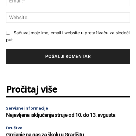
Web
Sačuvaj moje ime, email i website u pretaživaču za sledeći
put.
Pročitaj više
Servisne informacije
Najavljena isključenja struje od 10. do 13. avgusta
Društvo
Grejanje na gas za školu u Gradištu