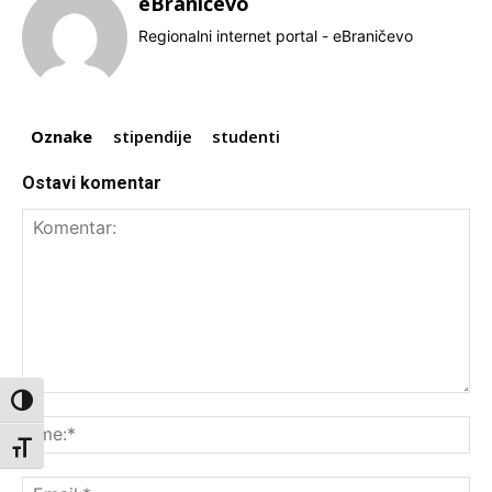
eBraničevo
Regionalni internet portal - eBraničevo
Oznake
stipendije
studenti
Ostavi komentar
Komentar:
Toggle High Contrast
Ime
Toggle Font size
Ema