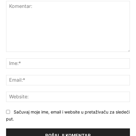
Komentar:
Ime
Ema
Web
Sačuvaj moje ime, email i website u pretaživaču za sledeći
put.