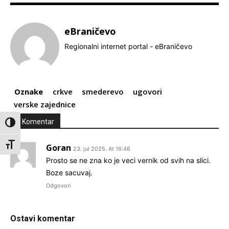
eBraničevo
Regionalni internet portal - eBraničevo
Oznake
crkve
smederevo
ugovori
verske zajednice
1 Komentar
Toggle High Contrast
Toggle Font size
Goran
23. jul 2025. At 16:46
Prosto se ne zna ko je veci vernik od svih na slici.
Boze sacuvaj.
Odgovori
Ostavi komentar