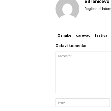
eBraničevo
Regionalni inter
Oznake
carevac
festival
Ostavi komentar
Komentar: