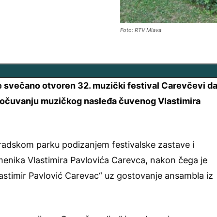
Foto: RTV Mlava
e svečano otvoren 32. muzički festival Carevčevi da
 očuvanju muzičkog nasleđa čuvenog Vlastimira
radskom parku podizanjem festivalske zastave i
nika Vlastimira Pavlovića Carevca, nakon čega je
lastimir Pavlović Carevac“ uz gostovanje ansambla iz