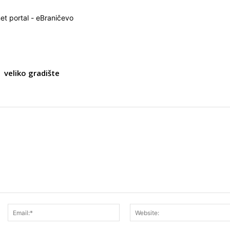
net portal - eBraničevo
veliko gradište
Ime:*
Email:*