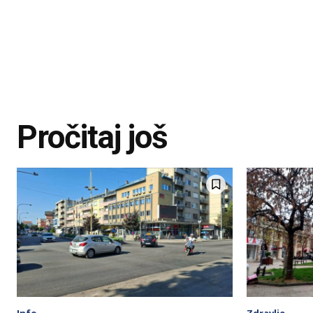
Pročitaj još
Info
Zdravlje