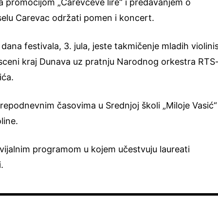
la promocijom „Carevčeve lire“ i predavanjem o
 selu Carevac održati pomen i koncert.
ana festivala, 3. jula, jeste takmičenje mladih violini
j sceni kraj Dunava uz pratnju Narodnog orkestra RTS
ića.
repodnevnim časovima u Srednjoj školi „Miloje Vasić“
line.
revijalnim programom u kojem učestvuju laureati
.