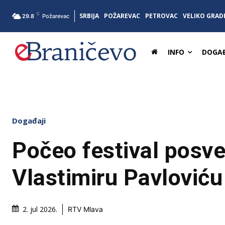
C
SRBIJA
POŽAREVAC
PETROVAC
VELIKO GRAD
29.8
Požarevac
INFO
DOGAĐ
Događaji
Počeo festival posv
Vlastimiru Pavlović
2. jul 2026.
RTV Mlava