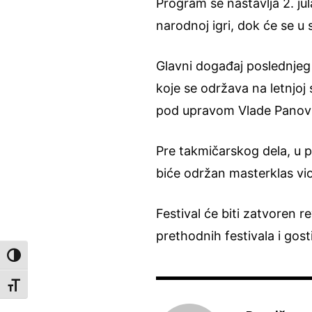
Program se nastavlja 2. ju
narodnoj igri, dok će se u
Glavni događaj poslednjeg d
koje se održava na letnjo
pod upravom Vlade Panov
Pre takmičarskog dela, u p
biće održan masterklas vio
Festival će biti zatvoren 
prethodnih festivala i gosti
Toggle High Contrast
Toggle Font size