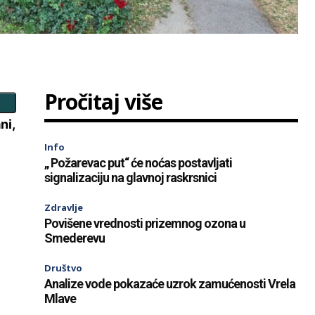
Pročitaj više
ni,
Info
„ Požarevac put“ će noćas postavljati
signalizaciju na glavnoj raskrsnici
Zdravlje
Povišene vrednosti prizemnog ozona u
Smederevu
Društvo
Analize vode pokazaće uzrok zamućenosti Vrela
Mlave