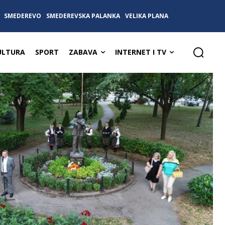
SMEDEREVO
SMEDEREVSKA PALANKA
VELIKA PLANA
ULTURA
SPORT
ZABAVA
INTERNET I TV