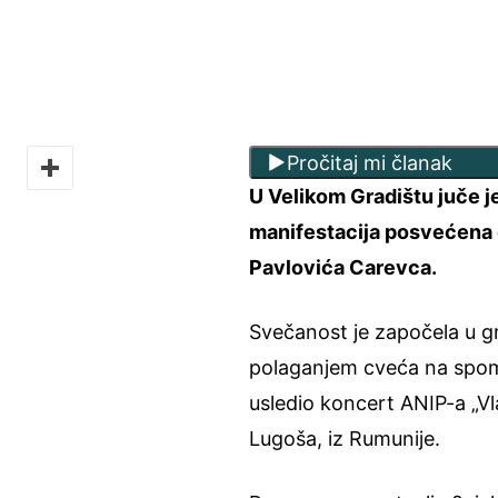
Pročitaj mi članak
U Velikom Gradištu juče j
manifestacija posvećena
Pavlovića Carevca.
Svečanost je započela u g
polaganjem cveća na spome
usledio koncert ANIP-a „V
Lugoša, iz Rumunije.