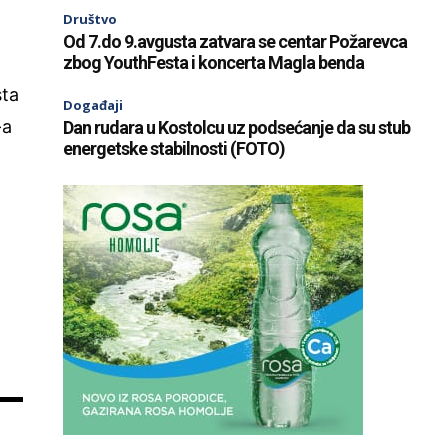
Društvo
Od 7.do 9.avgusta zatvara se centar Požarevca
zbog YouthFesta i koncerta Magla benda
sta
Događaji
-a
Dan rudara u Kostolcu uz podsećanje da su stub
energetske stabilnosti (FOTO)