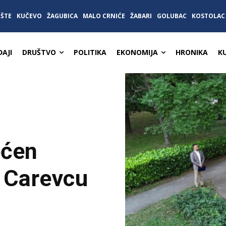
IŠTE
KUČEVO
ŽAGUBICA
MALO CRNIĆE
ŽABARI
GOLUBAC
KOSTOLAC
AJI
DRUŠTVO
POLITIKA
EKONOMIJA
HRONIKA
K
ećen
u Carevcu