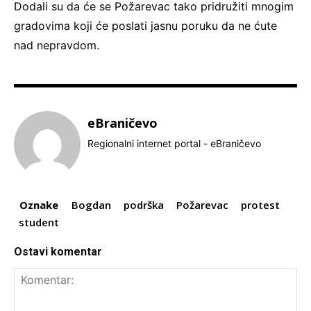
Dodali su da će se Požarevac tako pridružiti mnogim
gradovima koji će poslati jasnu poruku da ne ćute
nad nepravdom.
eBraničevo
Regionalni internet portal - eBraničevo
Oznake
Bogdan
podrška
Požarevac
protest
student
Ostavi komentar