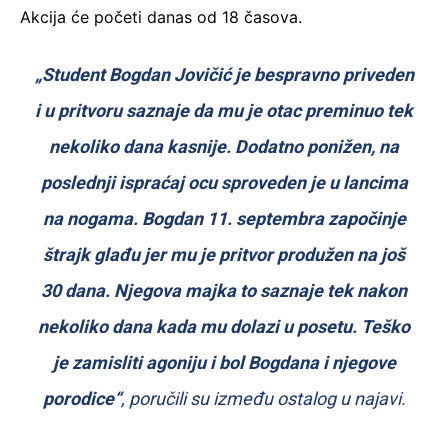
Akcija će početi danas od 18 časova.
„Student Bogdan Jovičić je bespravno priveden
i u pritvoru saznaje da mu je otac preminuo tek
nekoliko dana kasnije. Dodatno ponižen, na
poslednji ispraćaj ocu sproveden je u lancima
na nogama. Bogdan 11. septembra započinje
štrajk glađu jer mu je pritvor produžen na još
30 dana. Njegova majka to saznaje tek nakon
nekoliko dana kada mu dolazi u posetu. Teško
je zamisliti agoniju i bol Bogdana i njegove
porodice“
, poručili su između ostalog u najavi.