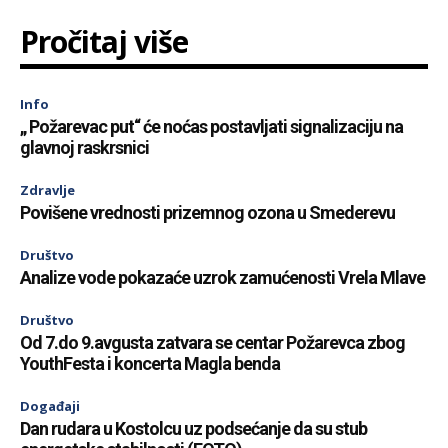
Pročitaj više
Info
„ Požarevac put“ će noćas postavljati signalizaciju na
glavnoj raskrsnici
Zdravlje
Povišene vrednosti prizemnog ozona u Smederevu
Društvo
Analize vode pokazaće uzrok zamućenosti Vrela Mlave
Društvo
Od 7.do 9.avgusta zatvara se centar Požarevca zbog
YouthFesta i koncerta Magla benda
Događaji
Dan rudara u Kostolcu uz podsećanje da su stub