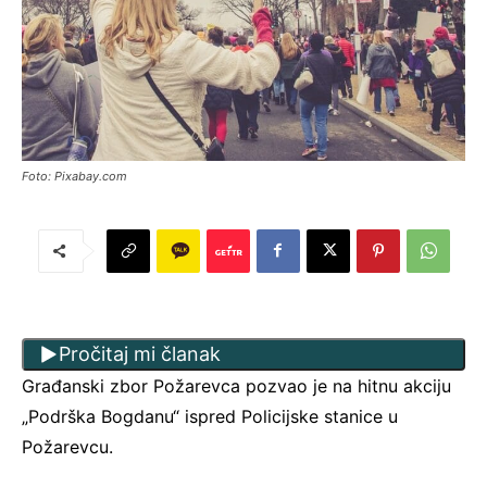
Foto: Pixabay.com
Pročitaj mi članak
Građanski zbor Požarevca pozvao je na hitnu akciju
„Podrška Bogdanu“ ispred Policijske stanice u
Požarevcu.