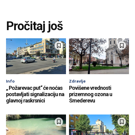
Pročitaj još
Info
Zdravlje
„ Požarevac put“ će noćas
Povišene vrednosti
postavljati signalizaciju na
prizemnog ozona u
glavnoj raskrsnici
Smederevu