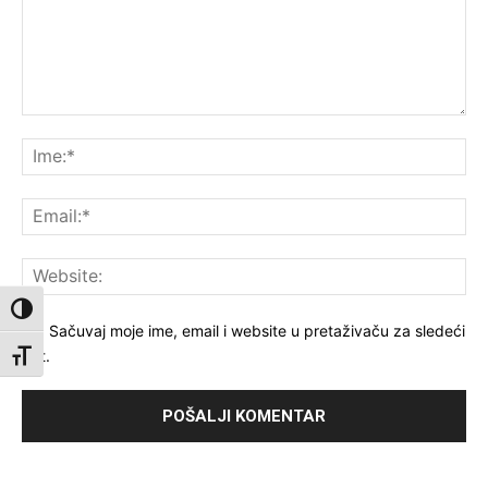
Komentar:
Ime
Ema
Web
Toggle High Contrast
Sačuvaj moje ime, email i website u pretaživaču za sledeći
put.
Toggle Font size