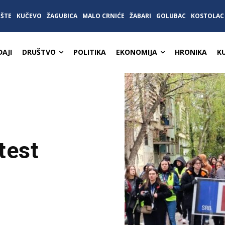
IŠTE
KUČEVO
ŽAGUBICA
MALO CRNIĆE
ŽABARI
GOLUBAC
KOSTOLAC
AJI
DRUŠTVO
POLITIKA
EKONOMIJA
HRONIKA
K
test