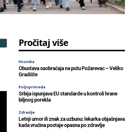
Pročitaj više
Hronika
Obustava saobraćaja na putu Požarevac – Veliko
Gradište
Poljoprivreda
Srbija ispunjava EU standarde u kontroli hrane
biljnog porekla
Zdravlje
Letnji umor ili znak za uzbunu: lekarka objašnjava
kada vrućina postaje opasna po zdravlje