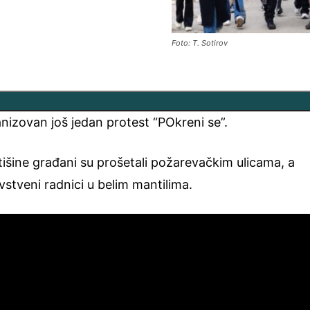
Foto: T. Sotirov
nizovan još jedan protest “POkreni se”.
šine građani su prošetali požarevačkim ulicama, a
avstveni radnici u belim mantilima.