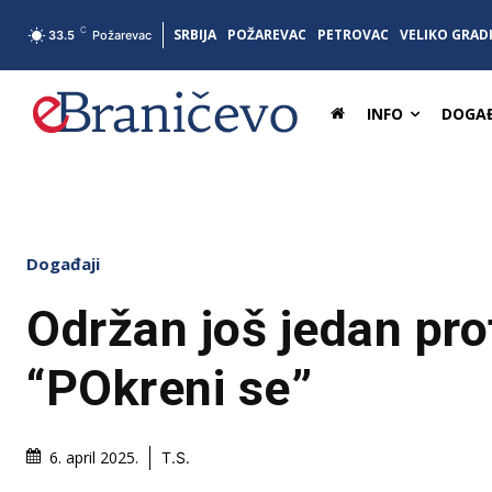
C
SRBIJA
POŽAREVAC
PETROVAC
VELIKO GRAD
33.5
Požarevac
INFO
DOGAĐ
Događaji
Održan još jedan pro
“POkreni se”
6. april 2025.
T.S.