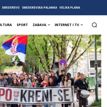
SMEDEREVO
SMEDEREVSKA PALANKA
VELIKA PLANA
ULTURA
SPORT
ZABAVA
INTERNET I TV