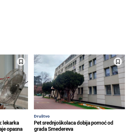
Društvo
: lekarka
Pet srednjoškolaca dobija pomoć od
aje opasna
grada Smedereva