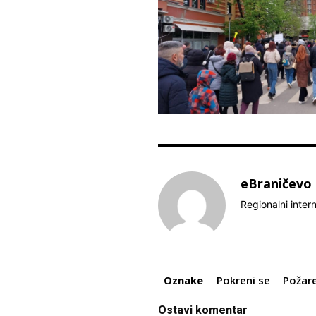
eBraničevo
Regionalni inter
Oznake
Pokreni se
Požar
Ostavi komentar