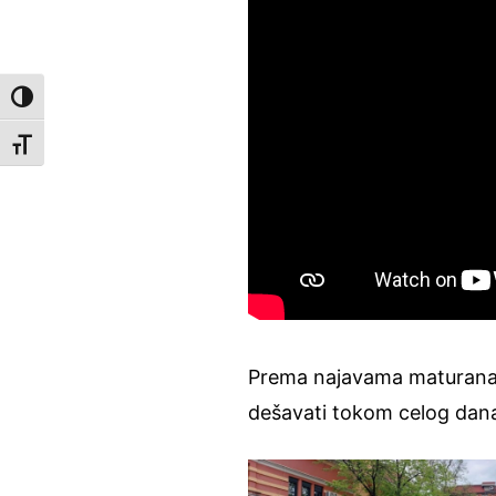
Toggle High Contrast
Toggle Font size
Prema najavama maturanata
dešavati tokom celog da