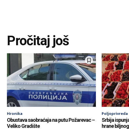
Pročitaj još
Hronika
Poljoprivreda
Obustava saobraćaja na putu Požarevac –
Srbija ispunj
Veliko Gradište
hrane biljno