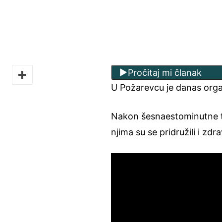
Pročitaj mi članak
U Požarevcu je danas orga
Nakon šesnaestominutne ti
njima su se pridružili i zdr