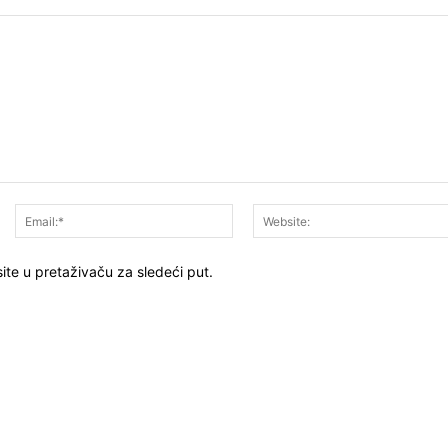
Ime:*
Email:*
ite u pretaživaču za sledeći put.