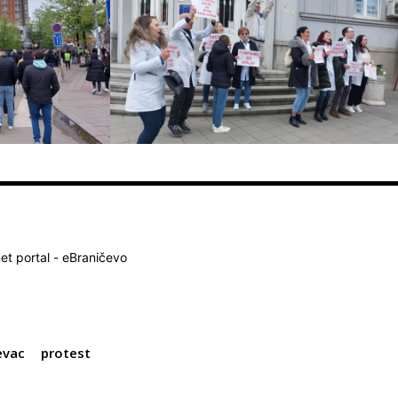
net portal - eBraničevo
evac
protest