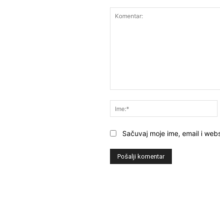
Komentar:
Sačuvaj moje ime, email i webs