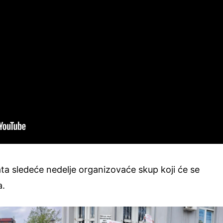
 sledeće nedelje organizovaće skup koji će se
na.