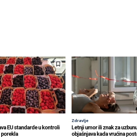
Zdravlje
ava EU standarde u kontroli
Letnji umor ili znak za uzbunu
g porekla
objašnjava kada vrućina post