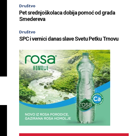
Društvo
Pet srednjoškolaca dobija pomoć od grada
Smedereva
Društvo
SPC i vernici danas slave Svetu Petku Trnovu