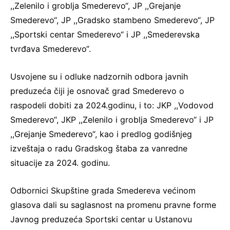
,,Zelenilo i groblja Smederevo“, JP ,,Grejanje
Smederevo“, JP ,,Gradsko stambeno Smederevo“, JP
,,Sportski centar Smederevo“ i JP ,,Smederevska
tvrđava Smederevo“.
Usvojene su i odluke nadzornih odbora javnih
preduzeća čiji je osnovač grad Smederevo o
raspodeli dobiti za 2024.godinu, i to: JKP ,,Vodovod
Smederevo“, JKP ,,Zelenilo i groblja Smederevo“ i JP
,,Grejanje Smederevo“, kao i predlog godišnjeg
izveštaja o radu Gradskog štaba za vanredne
situacije za 2024. godinu.
Odbornici Skupštine grada Smedereva većinom
glasova dali su saglasnost na promenu pravne forme
Javnog preduzeća Sportski centar u Ustanovu