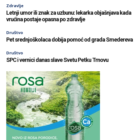
Zdravlje
Letnji umor ili znak za uzbunu: lekarka objašnjava kada
vrućina postaje opasna po zdravlje
Društvo
Pet srednjoškolaca dobija pomoć od grada Smedereva
Društvo
SPC i vernici danas slave Svetu Petku Trnovu