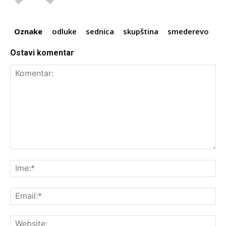
Oznake
odluke
sednica
skupština
smederevo
Ostavi komentar
Komentar:
Ime
Ema
Web