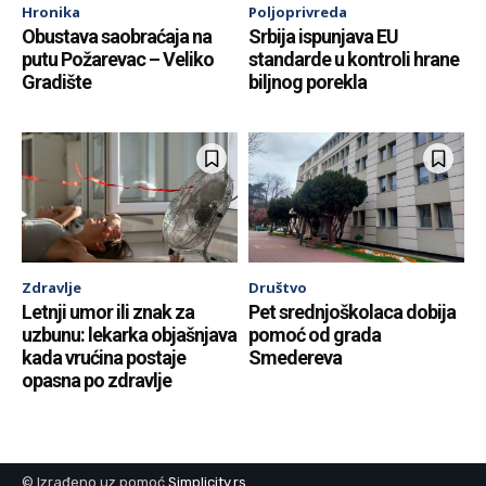
Hronika
Poljoprivreda
Obustava saobraćaja na
Srbija ispunjava EU
putu Požarevac – Veliko
standarde u kontroli hrane
Gradište
biljnog porekla
Zdravlje
Društvo
Letnji umor ili znak za
Pet srednjoškolaca dobija
uzbunu: lekarka objašnjava
pomoć od grada
kada vrućina postaje
Smedereva
opasna po zdravlje
© Izrađeno uz pomoć
Simplicity.rs