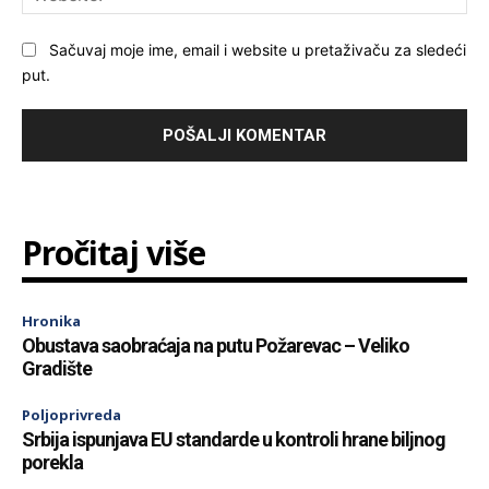
Sačuvaj moje ime, email i website u pretaživaču za sledeći
put.
Pročitaj više
Hronika
Obustava saobraćaja na putu Požarevac – Veliko
Gradište
Poljoprivreda
Srbija ispunjava EU standarde u kontroli hrane biljnog
porekla