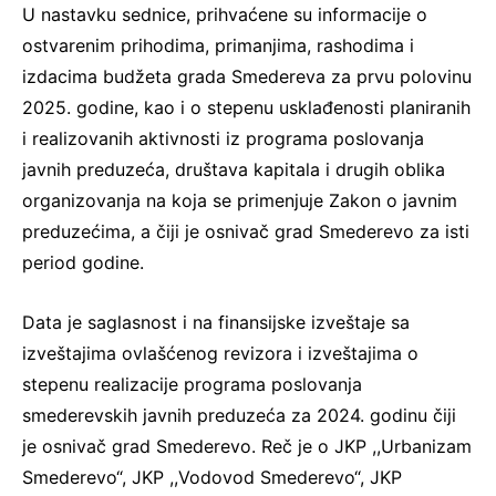
U nastavku sednice, prihvaćene su informacije o
ostvarenim prihodima, primanjima, rashodima i
izdacima budžeta grada Smedereva za prvu polovinu
2025. godine, kao i o stepenu usklađenosti planiranih
i realizovanih aktivnosti iz programa poslovanja
javnih preduzeća, društava kapitala i drugih oblika
organizovanja na koja se primenjuje Zakon o javnim
preduzećima, a čiji je osnivač grad Smederevo za isti
period godine.
Data je saglasnost i na finansijske izveštaje sa
izveštajima ovlašćenog revizora i izveštajima o
stepenu realizacije programa poslovanja
smederevskih javnih preduzeća za 2024. godinu čiji
je osnivač grad Smederevo. Reč je o JKP ,,Urbanizam
Smederevo“, JKP ,,Vodovod Smederevo“, JKP