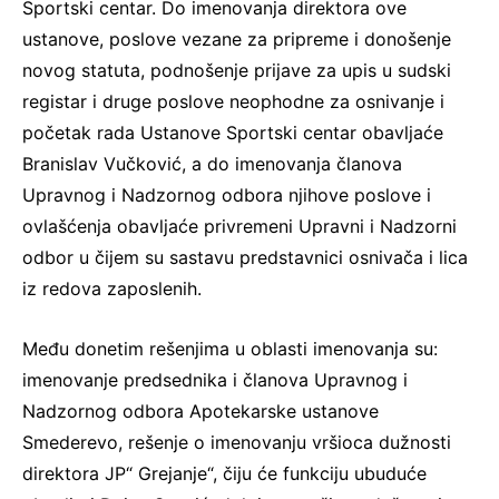
Sportski centar. Do imenovanja direktora ove
ustanove, poslove vezane za pripreme i donošenje
novog statuta, podnošenje prijave za upis u sudski
registar i druge poslove neophodne za osnivanje i
početak rada Ustanove Sportski centar obavljaće
Branislav Vučković, a do imenovanja članova
Upravnog i Nadzornog odbora njihove poslove i
ovlašćenja obavljaće privremeni Upravni i Nadzorni
odbor u čijem su sastavu predstavnici osnivača i lica
iz redova zaposlenih.
Među donetim rešenjima u oblasti imenovanja su:
imenovanje predsednika i članova Upravnog i
Nadzornog odbora Apotekarske ustanove
Smederevo, rešenje o imenovanju vršioca dužnosti
direktora JP“ Grejanje“, čiju će funkciju ubuduće