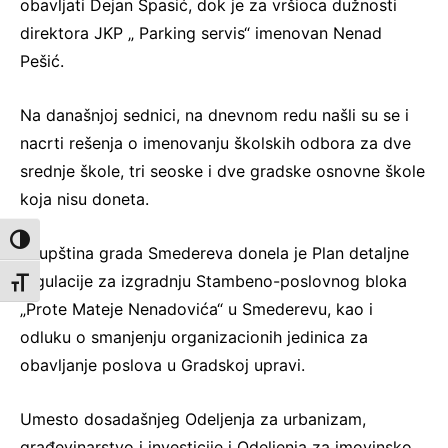
obavljati Dejan Spasić, dok je za vršioca dužnosti
direktora JKP „ Parking servis“ imenovan Nenad
Pešić.
Na današnjoj sednici, na dnevnom redu našli su se i
nacrti rešenja o imenovanju školskih odbora za dve
srednje škole, tri seoske i dve gradske osnovne škole
koja nisu doneta.
Toggle High Contrast
Skupština grada Smedereva donela je Plan detaljne
regulacije za izgradnju Stambeno-poslovnog bloka
Toggle Font size
„Prote Mateje Nenadovića“ u Smederevu, kao i
odluku o smanjenju organizacionih jedinica za
obavljanje poslova u Gradskoj upravi.
Umesto dosadašnjeg Odeljenja za urbanizam,
građevinarstvo i investicije i Odeljenja za imovinsko