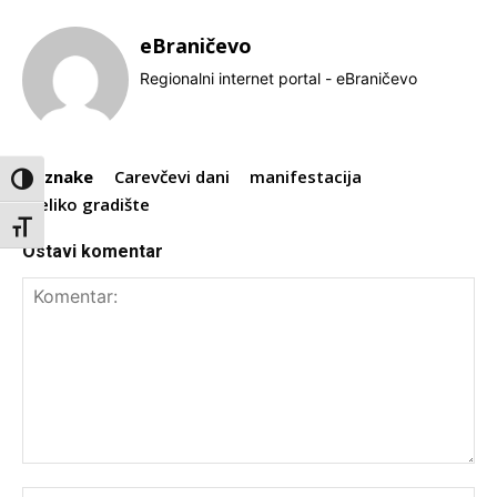
eBraničevo
Regionalni internet portal - eBraničevo
Oznake
Carevčevi dani
manifestacija
Toggle High Contrast
veliko gradište
Toggle Font size
Ostavi komentar
Komentar: