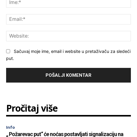
Ime
Ema
Web
Sačuvaj moje ime, email i website u pretaživaču za sledeći
put.
Pročitaj više
Info
„ Požarevac put“ će noćas postavljati signalizaciju na