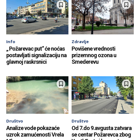
Info
Zdravlje
„ Požarevac put“ će noćas
Povišene vrednosti
postavljati signalizaciju na
prizemnog ozona u
glavnoj raskrsnici
Smederevu
Društvo
Društvo
Analize vode pokazaće
Od 7.do 9.avgusta zatvara
uzrok zamućenosti Vrela
se centar Požarevca zbog