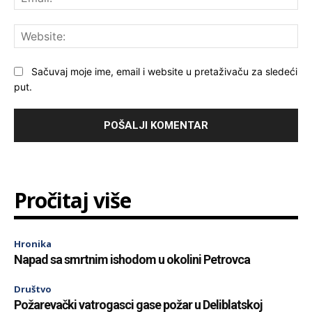
Web
Sačuvaj moje ime, email i website u pretaživaču za sledeći
put.
Pročitaj više
Hronika
Napad sa smrtnim ishodom u okolini Petrovca
Društvo
Požarevački vatrogasci gase požar u Deliblatskoj