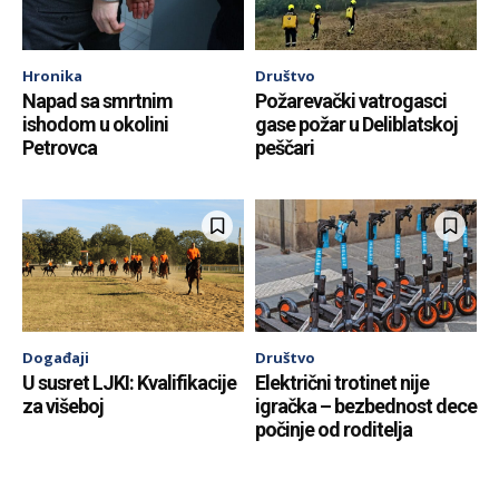
Hronika
Društvo
Napad sa smrtnim
Požarevački vatrogasci
ishodom u okolini
gase požar u Deliblatskoj
Petrovca
peščari
Događaji
Društvo
U susret LJKI: Kvalifikacije
Električni trotinet nije
za višeboj
igračka – bezbednost dece
počinje od roditelja