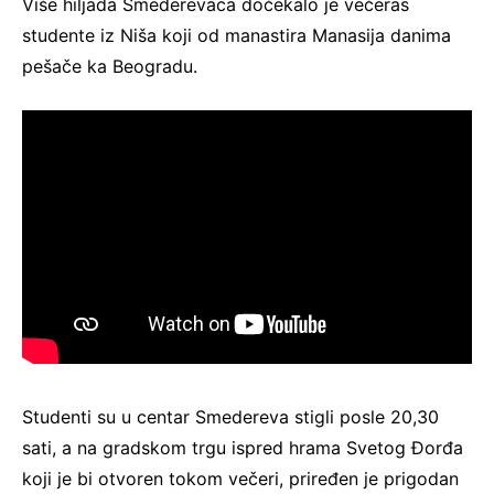
Više hiljada Smederevaca dočekalo je večeras
studente iz Niša koji od manastira Manasija danima
pešače ka Beogradu.
Studenti su u centar Smedereva stigli posle 20,30
sati, a na gradskom trgu ispred hrama Svetog Đorđa
koji je bi otvoren tokom večeri, priređen je prigodan