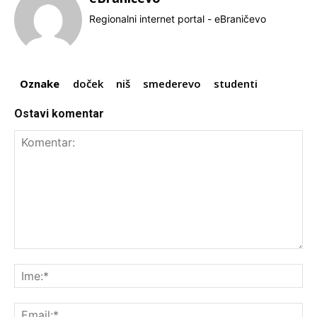
Regionalni internet portal - eBraničevo
Oznake
doček
niš
smederevo
studenti
Ostavi komentar
Komentar:
Ime
Ema