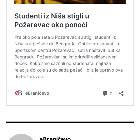
eBraničevo