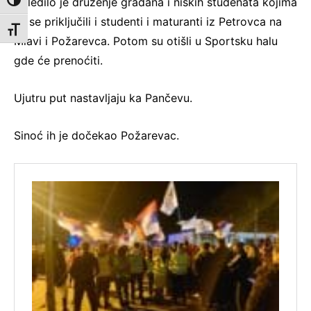
Usledilo je druženje građana i niških studenata kojima
Toggle High Contrast
su se priključili i studenti i maturanti iz Petrovca na
Toggle Font size
Mlavi i Požarevca. Potom su otišli u Sportsku halu
gde će prenoćiti.
Ujutru put nastavljaju ka Pančevu.
Sinoć ih je dočekao Požarevac.