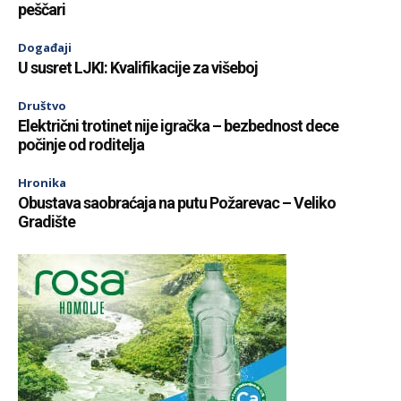
peščari
Događaji
U susret LJKI: Kvalifikacije za višeboj
Društvo
Električni trotinet nije igračka – bezbednost dece
počinje od roditelja
Hronika
Obustava saobraćaja na putu Požarevac – Veliko
Gradište