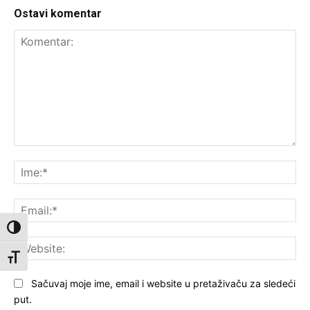
Ostavi komentar
Komentar:
Ime
Ema
Toggle High Contrast
Web
Toggle Font size
Sačuvaj moje ime, email i website u pretaživaču za sledeći
put.