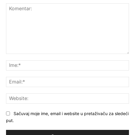
Komentar:
Ime
Ema
Web
Sačuvaj moje ime, email i website u pretaživaču za sledeći
put.