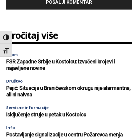
Pročitaj više
Toggle High Contrast
Toggle Font size
Sport
FSR Zapadne Srbije u Kostolcu: Izvučeni brojevi i
najavljene novine
Društvo
Pejić: Situacija u Braničevskom okrugu nije alarmantna,
ali ni naivna
Servisne informacije
Isključenje struje u petak u Kostolcu
Info
Postavljanje signalizacije u centru Požarevca menja