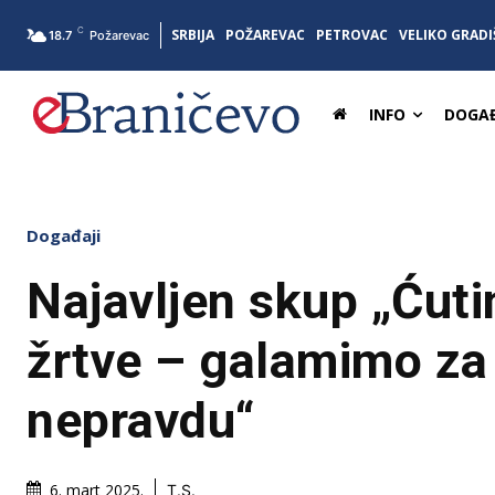
C
SRBIJA
POŽAREVAC
PETROVAC
VELIKO GRADI
18.7
Požarevac
INFO
DOGAĐ
Događaji
Najavljen skup „Ćut
žrtve – galamimo za
nepravdu“
6. mart 2025.
T.S.