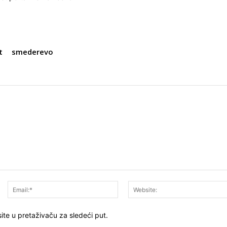
t
smederevo
Ime:*
Email:*
ite u pretaživaču za sledeći put.