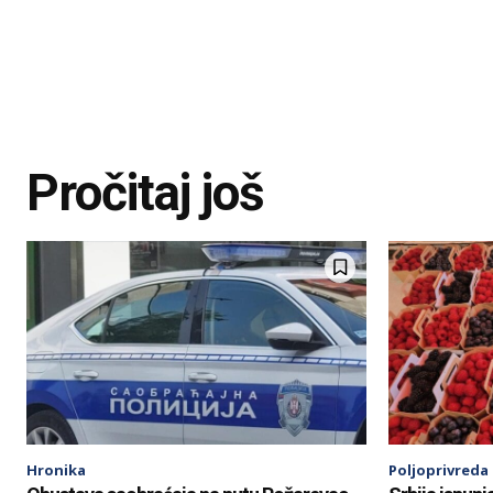
Pročitaj još
Hronika
Poljoprivreda