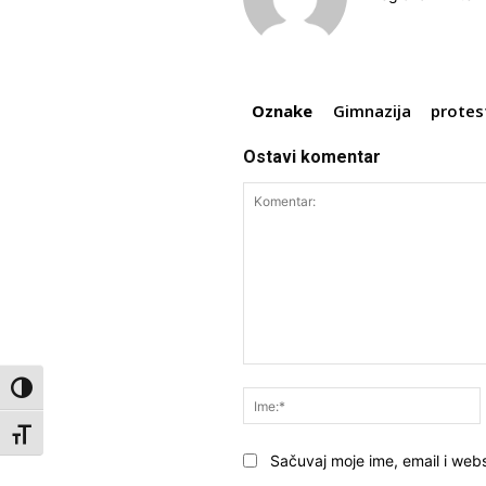
Oznake
Gimnazija
protes
Ostavi komentar
Komentar:
Toggle High Contrast
Toggle Font size
Sačuvaj moje ime, email i webs