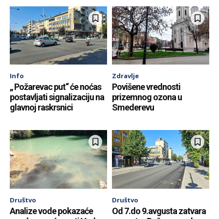
Info
Zdravlje
„ Požarevac put“ će noćas
Povišene vrednosti
postavljati signalizaciju na
prizemnog ozona u
glavnoj raskrsnici
Smederevu
Društvo
Društvo
Analize vode pokazaće
Od 7.do 9.avgusta zatvara