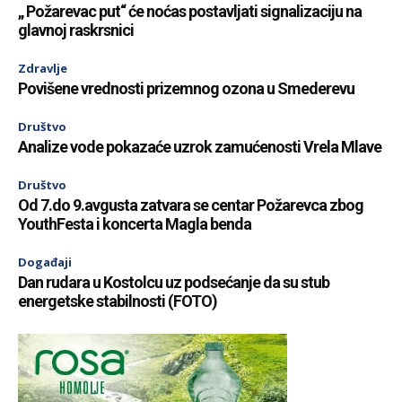
„ Požarevac put“ će noćas postavljati signalizaciju na
glavnoj raskrsnici
Zdravlje
Povišene vrednosti prizemnog ozona u Smederevu
Društvo
Analize vode pokazaće uzrok zamućenosti Vrela Mlave
Društvo
Od 7.do 9.avgusta zatvara se centar Požarevca zbog
YouthFesta i koncerta Magla benda
Događaji
Dan rudara u Kostolcu uz podsećanje da su stub
energetske stabilnosti (FOTO)