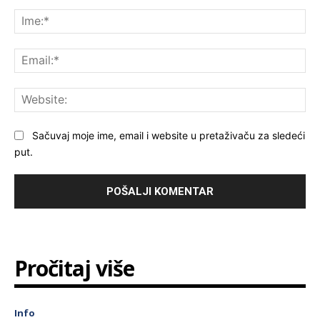
Komentar:
Ime
Ema
Web
Sačuvaj moje ime, email i website u pretaživaču za sledeći
put.
Pročitaj više
Info