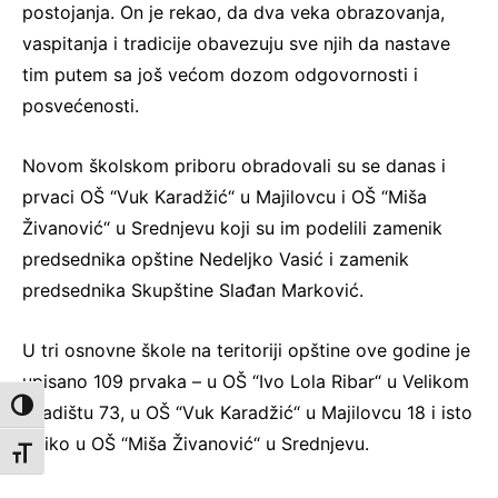
postojanja. On je rekao, da dva veka obrazovanja,
vaspitanja i tradicije obavezuju sve njih da nastave
tim putem sa još većom dozom odgovornosti i
posvećenosti.
Novom školskom priboru obradovali su se danas i
prvaci OŠ “Vuk Karadžić“ u Majilovcu i OŠ “Miša
Živanović“ u Srednjevu koji su im podelili zamenik
predsednika opštine Nedeljko Vasić i zamenik
predsednika Skupštine Slađan Marković.
U tri osnovne škole na teritoriji opštine ove godine je
upisano 109 prvaka – u OŠ “Ivo Lola Ribar“ u Velikom
Toggle High Contrast
Gradištu 73, u OŠ “Vuk Karadžić“ u Majilovcu 18 i isto
toliko u OŠ “Miša Živanović“ u Srednjevu.
Toggle Font size