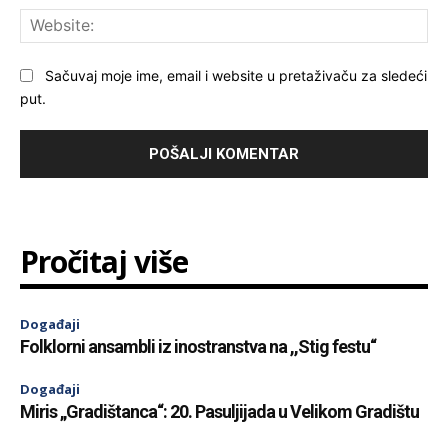
Web
Sačuvaj moje ime, email i website u pretaživaču za sledeći
put.
Pročitaj više
Događaji
Folklorni ansambli iz inostranstva na ,,Stig festu“
Događaji
Miris „Gradištanca“: 20. Pasuljijada u Velikom Gradištu