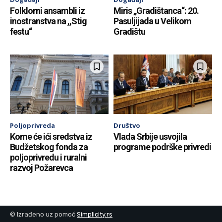
Folklorni ansambli iz
Miris „Gradištanca“: 20.
inostranstva na ,,Stig
Pasuljijada u Velikom
festu“
Gradištu
Poljoprivreda
Društvo
Kome će ići sredstva iz
Vlada Srbije usvojila
Budžetskog fonda za
programe podrške privredi
poljoprivredu i ruralni
razvoj Požarevca
© Izrađeno uz pomoć
Simplicity.rs