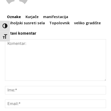
Oznake
Kurjače
manifestacija
miholjski susreti sela
Topolovnik
veliko gradište
Toggle High Contrast
Ostavi komentar
Toggle Font size
Komentar:
Ime
Ema