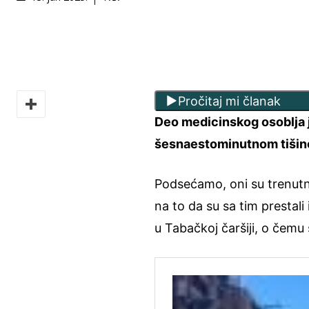
Pročitaj mi članak
Deo medicinskog osoblja j
šesnaestominutnom tišino
Podsećamo, oni su trenutno
na to da su sa tim prestali 
u Tabačkoj čaršiji, o čemu