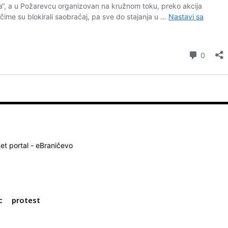
net portal - eBraničevo
c
protest