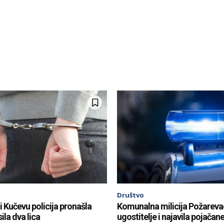
Društvo
i Kučevu policija pronašla
Komunalna milicija Požareva
ila dva lica
ugostitelje i najavila pojačan