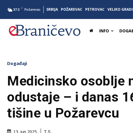
C
SRBIJA
POŽAREVAC
PETROVAC
VELIKO GRADI
37.3
Požarevac
INFO
DOGAĐ
Događaji
Medicinsko osoblje 
odustaje – i danas 1
tišine u Požarevcu
13. jun 2025.
T.S.