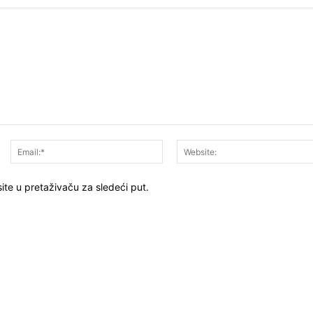
Ime:*
Email:*
ite u pretaživaču za sledeći put.