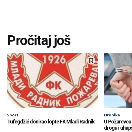
Pročitaj još
Sport
Hronika
Tufegdžić donirao lopte FK Mladi Radnik
U Požarevcu 
drogu i uhaps