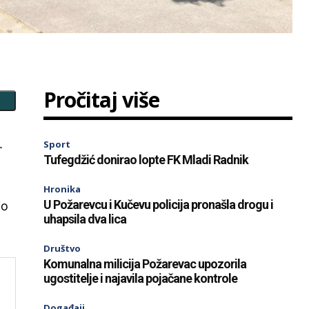
Pročitaj više
.
Sport
Tufegdžić donirao lopte FK Mladi Radnik
m
Hronika
U Požarevcu i Kučevu policija pronašla drogu i
io
uhapsila dva lica
Društvo
Komunalna milicija Požarevac upozorila
ugostitelje i najavila pojačane kontrole
Događaji