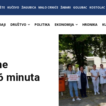
ŠTE
KUČEVO
ŽAGUBICA
MALO CRNIĆE
ŽABARI
GOLUBAC
KOSTOLAC
AJI
DRUŠTVO
POLITIKA
EKONOMIJA
HRONIKA
K
ne
6 minuta