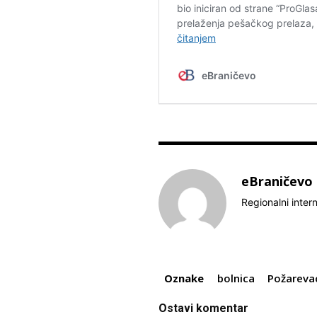
eBraničevo
Regionalni inter
Oznake
bolnica
Požareva
Ostavi komentar