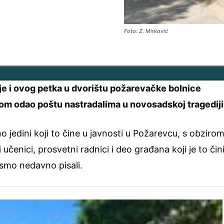
Foto: Z. Mirković
e i ovog petka u dvorištu požarevačke bolnice
m odao poštu nastradalima u novosadskoj tragediji
 jedini koji to čine u javnosti u Požarevcu, s obziro
i učenici, prosvetni radnici i deo građana koji je to čin
 smo nedavno pisali.