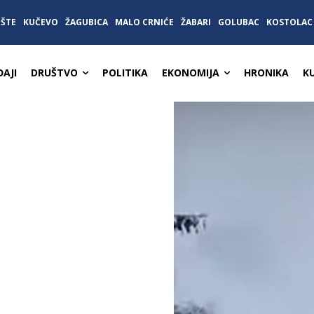
IŠTE
KUČEVO
ŽAGUBICA
MALO CRNIĆE
ŽABARI
GOLUBAC
KOSTOLAC
AJI
DRUŠTVO
POLITIKA
EKONOMIJA
HRONIKA
K