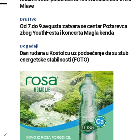
Mlave
Društvo
Od 7.do 9.avgusta zatvara se centar Požarevca
zbog YouthFesta i koncerta Magla benda
Događaji
Dan rudara u Kostolcu uz podsećanje da su stub
energetske stabilnosti (FOTO)