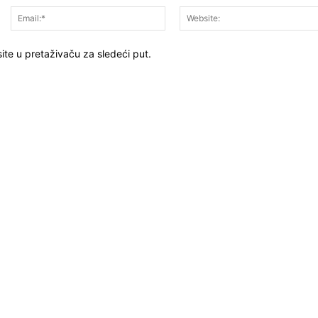
Ime:*
Email:*
ite u pretaživaču za sledeći put.