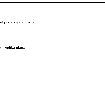
net portal - eBraničevo
o
velika plana