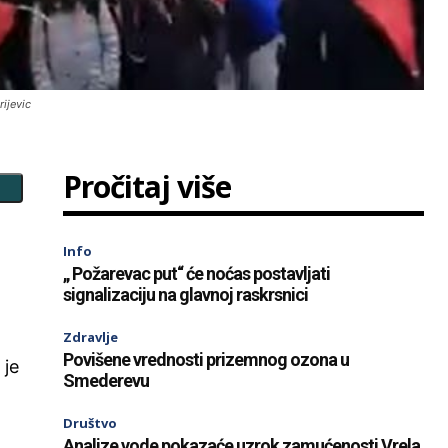
rijevic
Pročitaj više
Info
„ Požarevac put“ će noćas postavljati
signalizaciju na glavnoj raskrsnici
Zdravlje
Povišene vrednosti prizemnog ozona u
 je
Smederevu
Društvo
Analize vode pokazaće uzrok zamućenosti Vrela