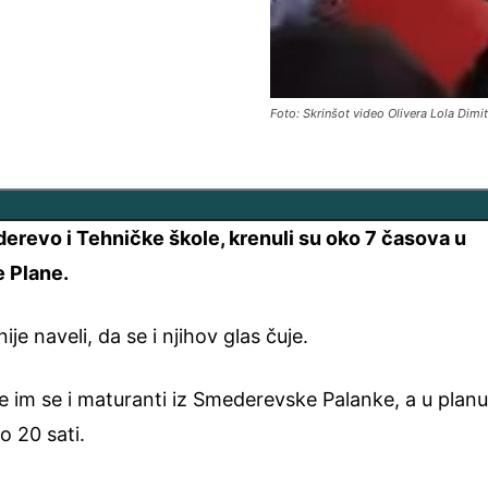
Foto: Skrinšot video Olivera Lola Dimit
revo i Tehničke škole, krenuli su oko 7 časova u
e Plane.
ije naveli, da se i njihov glas čuje.
će im se i maturanti iz Smederevske Palanke, a u planu
o 20 sati.