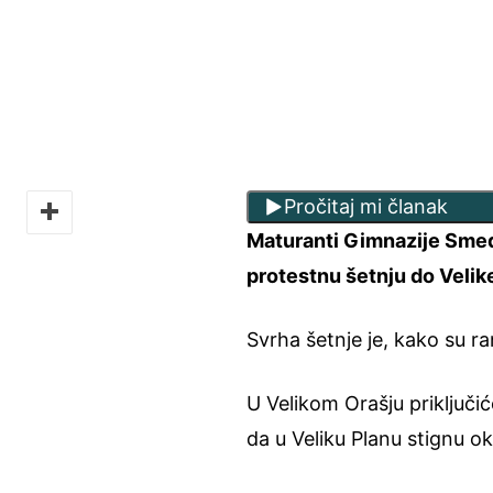
Pročitaj mi članak
Maturanti Gimnazije Smede
protestnu šetnju do Velik
Svrha šetnje je, kako su ran
U Velikom Orašju priključi
da u Veliku Planu stignu ok