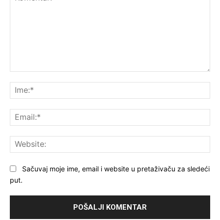
Komentar:
Ime
Ema
Web
Sačuvaj moje ime, email i website u pretaživaču za sledeći
put.