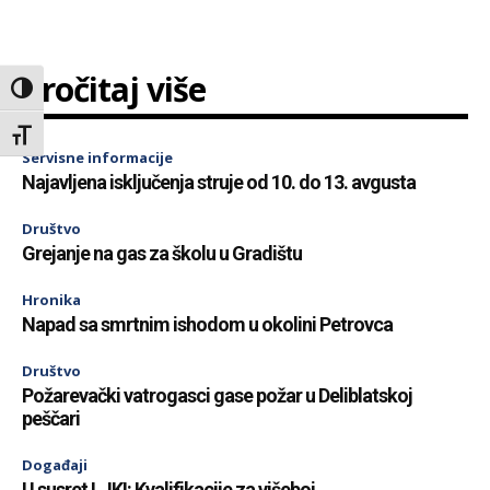
Pročitaj više
Toggle High Contrast
Toggle Font size
Servisne informacije
Najavljena isključenja struje od 10. do 13. avgusta
Društvo
Grejanje na gas za školu u Gradištu
Hronika
Napad sa smrtnim ishodom u okolini Petrovca
Društvo
Požarevački vatrogasci gase požar u Deliblatskoj
peščari
Događaji
U susret LJKI: Kvalifikacije za višeboj