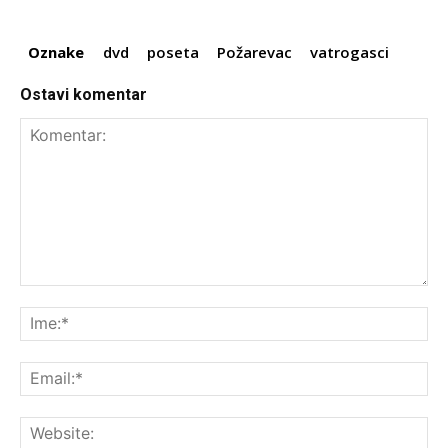
Oznake
dvd
poseta
Požarevac
vatrogasci
Ostavi komentar
Komentar:
Ime
Ema
Web