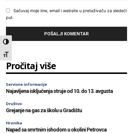
Sačuvaj moje ime, email i website u pretaživaču za sledeći
put.
Toggle High Contrast
Toggle Font size
Pročitaj više
Servisne informacije
Najavljena isključenja struje od 10. do 13. avgusta
Društvo
Grejanje na gas za školu u Gradištu
Hronika
Napad sa smrtnim ishodom u okolini Petrovca