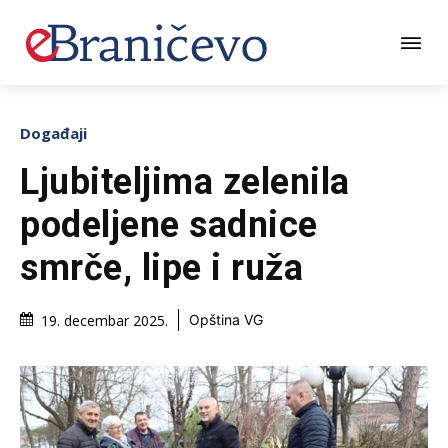
Događaji
Ljubiteljima zelenila
podeljene sadnice
smrče, lipe i ruža
19. decembar 2025.
Opština VG