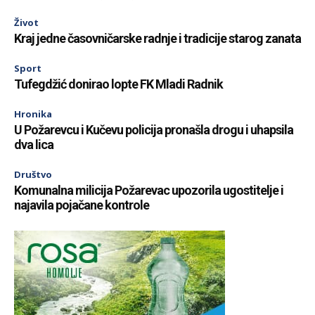
Život
Kraj jedne časovničarske radnje i tradicije starog zanata
Sport
Tufegdžić donirao lopte FK Mladi Radnik
Hronika
U Požarevcu i Kučevu policija pronašla drogu i uhapsila
dva lica
Društvo
Komunalna milicija Požarevac upozorila ugostitelje i
najavila pojačane kontrole