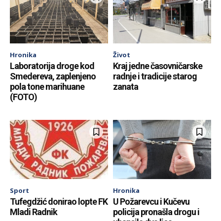
Hronika
Život
Laboratorija droge kod
Kraj jedne časovničarske
Smedereva, zaplenjeno
radnje i tradicije starog
pola tone marihuane
zanata
(FOTO)
Sport
Hronika
Tufegdžić donirao lopte FK
U Požarevcu i Kučevu
Mladi Radnik
policija pronašla drogu i