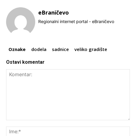
eBraničevo
Regionalni internet portal - eBraničevo
Oznake
dodela
sadnice
veliko gradište
Ostavi komentar
Komentar:
Ime