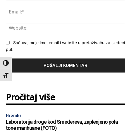
Ema
Web
Sačuvaj moje ime, email i website u pretaživaču za sledeći
put.
Toggle High Contrast
Toggle Font size
Pročitaj više
Hronika
Laboratorija droge kod Smedereva, zaplenjeno pola
tone marihuane (FOTO)