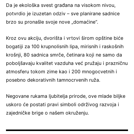
Da je ekološka svest građana na visokom nivou,
potvrdio je izuzetan odziv – sve planirane sadnice
brzo su pronašle svoje nove „domaćine“.
Kroz ovu akciju, dvorišta i vrtovi širom opštine biće
bogatiji za 100 krupnolisnih lipa, mirisnih i raskošnih
krošnji, 80 sadnica smrče, četinara koji ne samo da
poboljšavaju kvalitet vazduha već pružaju i prazničnu
atmosferu tokom zime kao i 200 mnogocvetnih i
posebno dekorativnih tamnocrvenih ruža.
Negovane rukama ljubitelja prirode, ove mlade biljke
uskoro će postati pravi simboli održivog razvoja i
zajedničke brige o našem okruženju.