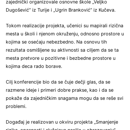
zajednički organizovale osnovne škole „Veljko
Dugošević“ iz Turije i „Ugrin Branković“ iz Kučeva.
Tokom realizacije projekta, učenici su mapirali rizična
mesta u školi i njenom okruženju, odnosno prostore u
kojima se osećaju nebezbedno. Na osnovu tih
rezultata osmišljene su aktivnosti sa ciljem da se ta
mesta pretvore u pozitivne i bezbedne prostore u
kojima deca rado borave.
Cilj konferencije bio da se čuje dečji glas, da se
razmene ideje i primeri dobre prakse, kao i da se
pokaže da zajedničkim snagama mogu da se reše svi
problemi.
Događaj je realizovan u okviru projekta „Smanjenje
rizika, opasnosti i slučajeva nasilja u obrazovanju“,