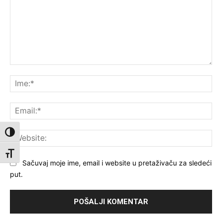
Komentar:
Ime
Ema
Toggle High Contrast
Web
Toggle Font size
Sačuvaj moje ime, email i website u pretaživaču za sledeći
put.