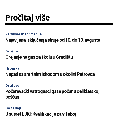
Pročitaj više
Servisne informacije
Najavljena isključenja struje od 10. do 13. avgusta
Društvo
Grejanje na gas za školu u Gradištu
Hronika
Napad sa smrtnim ishodom u okolini Petrovca
Društvo
Požarevački vatrogasci gase požar u Deliblatskoj
peščari
Događaji
U susret LJKI: Kvalifikacije za višeboj