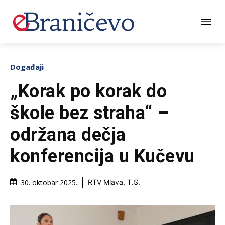
Događaji
„Korak po korak do
škole bez straha“ –
održana dečja
konferencija u Kučevu
30. oktobar 2025.
RTV Mlava, T.S.