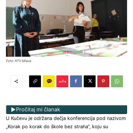
Foto: RTV Mlava
Pročitaj mi članak
U Kučevu je održana dečja konferencija pod nazivom
„Korak po korak do škole bez straha“, koju su