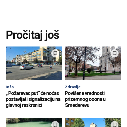
Pročitaj još
Info
Zdravlje
„ Požarevac put“ će noćas
Povišene vrednosti
postavljati signalizaciju na
prizemnog ozona u
glavnoj raskrsnici
Smederevu