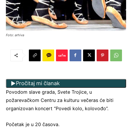
Foto: arhiva
Pročitaj mi članak
Povodom slave grada, Svete Trojice, u
požarevačkom Centru za kulturu večeras će biti
organizovan koncert “Povedi kolo, kolovođo”.
Početak je u 20 časova.