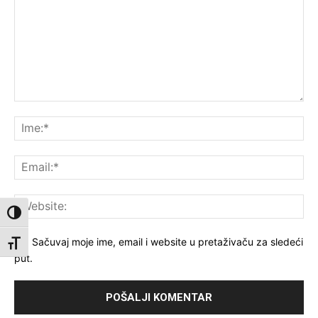
Komentar:
Ime
Ema
Web
Toggle High Contrast
Sačuvaj moje ime, email i website u pretaživaču za sledeći
Toggle Font size
put.