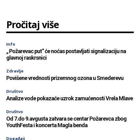
Pročitaj više
Info
„ Požarevac put“ će noćas postavljati signalizaciju na
glavnoj raskrsnici
Zdravlje
Povišene vrednosti prizemnog ozona u Smederevu
Društvo
Analize vode pokazaće uzrok zamućenosti Vrela Mlave
Društvo
Od 7.do 9.avgusta zatvara se centar Požarevca zbog
YouthFesta i koncerta Magla benda
Događaji