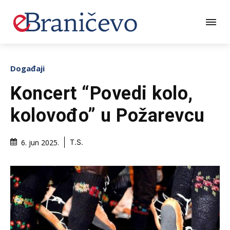
Događaji
Koncert “Povedi kolo,
kolovođo” u Požarevcu
6. jun 2025.
T.S.