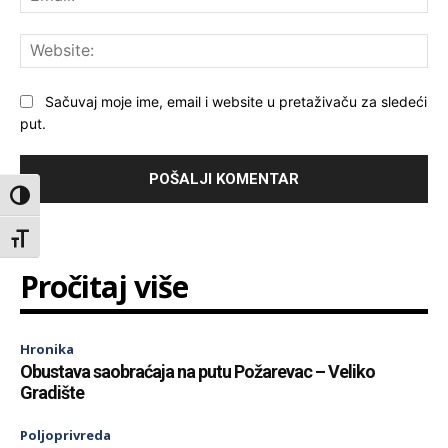
Web
Sačuvaj moje ime, email i website u pretaživaču za sledeći
put.
Toggle High Contrast
Toggle Font size
Pročitaj više
Hronika
Obustava saobraćaja na putu Požarevac – Veliko
Gradište
Poljoprivreda