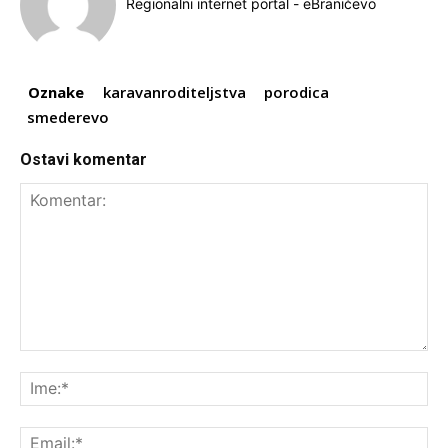
Regionalni internet portal - eBraničevo
Oznake
karavanroditeljstva
porodica
smederevo
Ostavi komentar
Komentar:
Ime
Ema