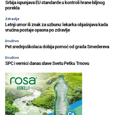
Srbija ispunjava EU standarde u kontroli hrane biljnog
porekla
Zdravlje
Letnji umor ili znak za uzbunu: lekarka objašnjava kada
vrućina postaje opasna po zdravlje
Društvo
Pet srednjoškolaca dobija pomoć od grada Smedereva
Društvo
SPC i vernici danas slave Svetu Petku Trnovu