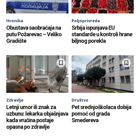
Hronika
Poljoprivreda
Obustava saobraćaja na
Srbija ispunjava EU
putu Požarevac – Veliko
standarde u kontroli hrane
Gradište
biljnog porekla
Zdravlje
Društvo
Letnji umor ili znak za
Pet srednjoškolaca dobija
uzbunu: lekarka objašnjava
pomoć od grada
kada vrućina postaje
Smedereva
opasna po zdravlje