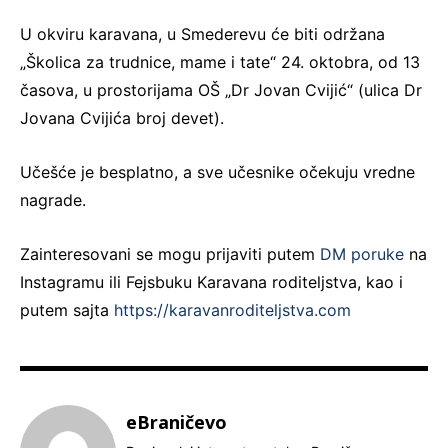
U okviru karavana, u Smederevu će biti održana
„Školica za trudnice, mame i tate“ 24. oktobra, od 13
časova, u prostorijama OŠ „Dr Jovan Cvijić“ (ulica Dr
Jovana Cvijića broj devet).
Učešće je besplatno, a sve učesnike očekuju vredne
nagrade.
Zainteresovani se mogu prijaviti putem
DM poruke
na
Instagramu ili Fejsbuku Karavana roditeljstva, kao i
putem sajta
https://karavanroditeljstva.com
eBraničevo