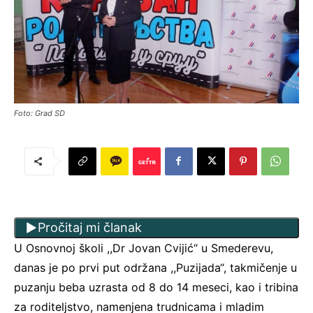
Foto: Grad SD
Pročitaj mi članak
U Osnovnoj školi ,,Dr Jovan Cvijić“ u Smederevu,
danas je po prvi put održana ,,Puzijada“, takmičenje u
puzanju beba uzrasta od 8 do 14 meseci, kao i tribina
za roditeljstvo, namenjena trudnicama i mladim