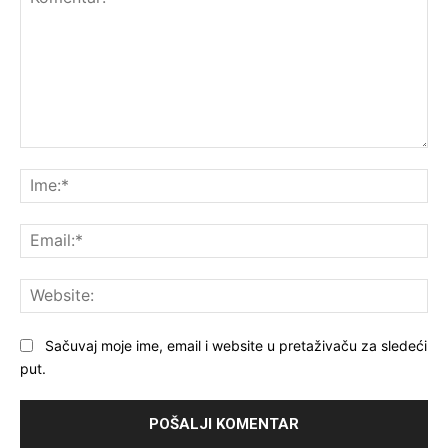
Komentar:
Ime
Ema
Web
Sačuvaj moje ime, email i website u pretaživaču za sledeći
put.