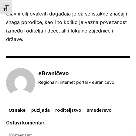
Toggle Font size
Glavni cilj ovakvih događaja je da se istakne značaj i
snaga porodice, kao i to koliko je važna povezanost
između roditelja i dece, ali i lokalne zajednice i
države.
eBraničevo
Regionalni internet portal - eBraničevo
Oznake
puzijada
roditeljstvo
smederevo
Ostavi komentar