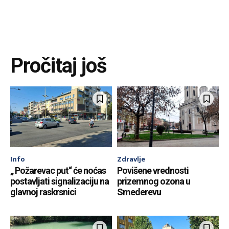
Pročitaj još
Info
Zdravlje
„ Požarevac put“ će noćas
Povišene vrednosti
postavljati signalizaciju na
prizemnog ozona u
glavnoj raskrsnici
Smederevu