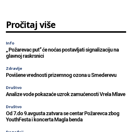
Pročitaj više
Info
„ Požarevac put“ će noćas postavljati signalizaciju na
glavnoj raskrsnici
Zdravlje
Povišene vrednosti prizemnog ozona u Smederevu
Društvo
Analize vode pokazaće uzrok zamućenosti Vrela Mlave
Društvo
Od 7.do 9.avgusta zatvara se centar Požarevca zbog
YouthFesta i koncerta Magla benda