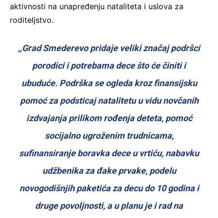
aktivnosti na unapređenju nataliteta i uslova za
roditeljstvo.
,,Grad Smederevo pridaje veliki značaj podršci
porodici i potrebama dece što će činiti i
ubuduće. Podrška se ogleda kroz finansijsku
pomoć za podsticaj natalitetu u vidu novčanih
izdvajanja prilikom rođenja deteta, pomoć
socijalno ugroženim trudnicama,
sufinansiranje boravka dece u vrtiću, nabavku
udžbenika za đake prvake, podelu
novogodišnjih paketića za decu do 10 godina i
druge povoljnosti, a u planu je i rad na