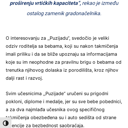
proširenju vrtićkih kapaciteta“,
rekao je između
ostalog zamenik gradonačelnika.
O interesovanju za ,,Puzijadu“, svedočio je veliki
odziv roditelja sa bebama, koji su nakon takmičenja
imali priliku i da se bliže upoznaju sa informacijama
koje su im neophodne za pravilnu brigu o bebama od
trenutka njihovog dolaska iz porodilišta, kroz njihov
dalji rast i razvoj.
Svim učesnicima ,,Puzijade“ uručeni su prigodni
pokloni, diplome i medalje, jer su sve bebe pobednici,
a za dva najmlađa učesnika ovog specifičnog
takmičenja obezbeđena su i auto sedišta od strane
Toggle High Contrast
Agencije za bezbednost saobraćaja.