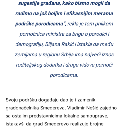
sugestije građana, kako bismo mogli da
radimo na još boljim i efikasnijim merama
podrške porodicama“,
rekla je tom prilikom
pomoćnica ministra za brigu o porodici i
demografiju, Biljana Rakić i istakla da među
zemljama u regionu Srbija ima najveći iznos
roditeljskog dodatka i druge vidove pomoći
porodicama.
Svoju podršku događaju dao je i zamenik
gradonačelnika Smedereva, Vladimir Nešić zajedno
sa ostalim predstavnicima lokalne samouprave,
istakavši da grad Smederevo realizuje brojne