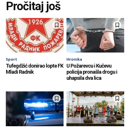
Pročitaj još
Sport
Hronika
Tufegdžić donirao lopte FK
U Požarevcu i Kučevu
Mladi Radnik
policija pronašla drogu i
uhapsila dva lica