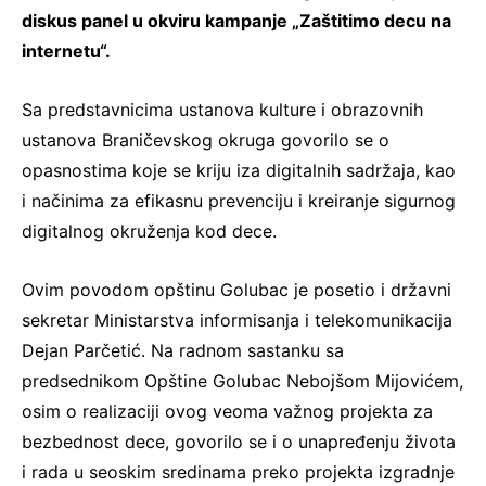
diskus panel u okviru kampanje „Zaštitimo decu na
internetu“.
Sa predstavnicima ustanova kulture i obrazovnih
ustanova Braničevskog okruga govorilo se o
opasnostima koje se kriju iza digitalnih sadržaja, kao
i načinima za efikasnu prevenciju i kreiranje sigurnog
digitalnog okruženja kod dece.
Ovim povodom opštinu Golubac je posetio i državni
sekretar Ministarstva informisanja i telekomunikacija
Dejan Parčetić. Na radnom sastanku sa
predsednikom Opštine Golubac Nebojšom Mijovićem,
osim o realizaciji ovog veoma važnog projekta za
bezbednost dece, govorilo se i o unapređenju života
i rada u seoskim sredinama preko projekta izgradnje