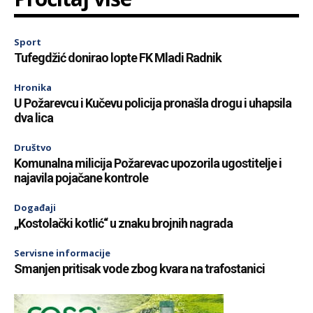
Sport
Tufegdžić donirao lopte FK Mladi Radnik
Hronika
U Požarevcu i Kučevu policija pronašla drogu i uhapsila
dva lica
Društvo
Komunalna milicija Požarevac upozorila ugostitelje i
najavila pojačane kontrole
Događaji
„Kostolački kotlić“ u znaku brojnih nagrada
Servisne informacije
Smanjen pritisak vode zbog kvara na trafostanici