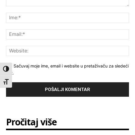
Komentar:
Ime
Ema
Web
Sačuvaj moje ime, email i website u pretaživaču za sledeći
Toggle High Contrast
put.
Toggle Font size
Pročitaj više