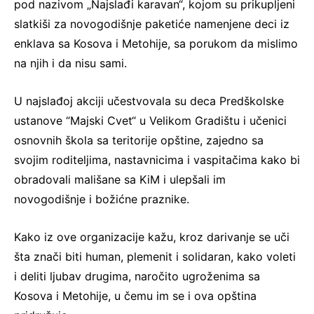
pod nazivom „Najslađi karavan“, kojom su prikupljeni
slatkiši za novogodišnje paketiće namenjene deci iz
enklava sa Kosova i Metohije, sa porukom da mislimo
na njih i da nisu sami.
U najslađoj akciji učestvovala su deca Predškolske
ustanove “Majski Cvet“ u Velikom Gradištu i učenici
osnovnih škola sa teritorije opštine, zajedno sa
svojim roditeljima, nastavnicima i vaspitačima kako bi
obradovali mališane sa KiM i ulepšali im
novogodišnje i božićne praznike.
Kako iz ove organizacije kažu, kroz darivanje se uči
šta znači biti human, plemenit i solidaran, kako voleti
i deliti ljubav drugima, naročito ugroženima sa
Kosova i Metohije, u čemu im se i ova opština