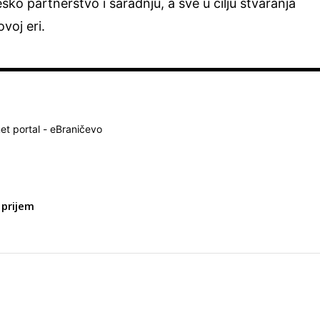
eško partnerstvo i saradnju, a sve u cilju stvaranja
voj eri.
net portal - eBraničevo
prijem