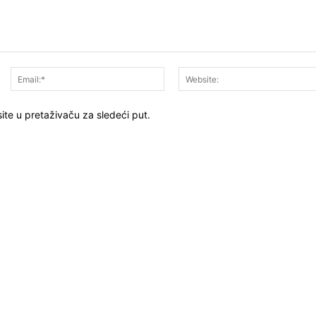
Ime:*
Email:*
ite u pretaživaču za sledeći put.