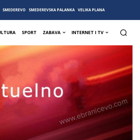
SMEDEREVO
SMEDEREVSKA PALANKA
VELIKA PLANA
ULTURA
SPORT
ZABAVA
INTERNET I TV