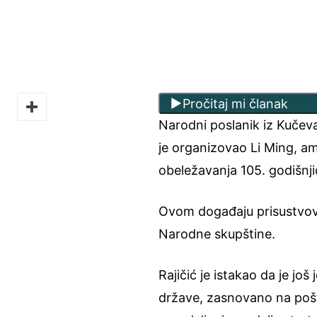
Pročitaj mi članak
Narodni poslanik iz Kučeva
je organizovao Li Ming, 
obeležavanja 105. godišnji
Ovom događaju prisustvova
Narodne skupštine.
Rajičić je istakao da je jo
države, zasnovano na poštov