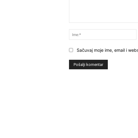
Komentar:
Sačuvaj moje ime, email i webs