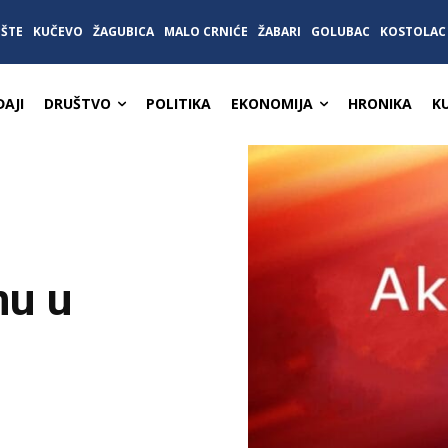
IŠTE
KUČEVO
ŽAGUBICA
MALO CRNIĆE
ŽABARI
GOLUBAC
KOSTOLAC
AJI
DRUŠTVO
POLITIKA
EKONOMIJA
HRONIKA
K
mu u