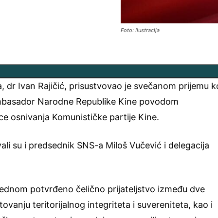
Foto: Ilustracija
, dr Ivan Rajičić, prisustvovao je svečanom prijemu ko
ambasador Narodne Republike Kine povodom
ce osnivanja Komunističke partije Kine.
li su i predsednik SNS-a Miloš Vučević i delegacija
š jednom potvrđeno čelično prijateljstvo između dve
anju teritorijalnog integriteta i suvereniteta, kao i