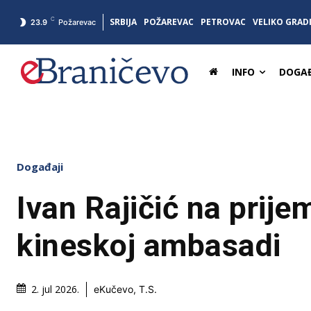
C
SRBIJA
POŽAREVAC
PETROVAC
VELIKO GRAD
23.9
Požarevac
INFO
DOGAĐ
Događaji
Ivan Rajičić na prije
kineskoj ambasadi
2. jul 2026.
eKučevo, T.S.