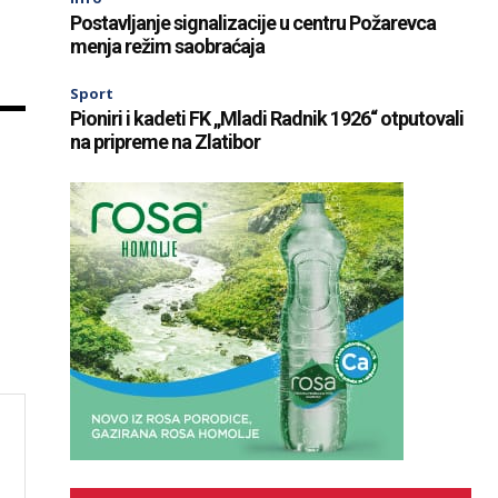
Postavljanje signalizacije u centru Požarevca
menja režim saobraćaja
Sport
Pioniri i kadeti FK „Mladi Radnik 1926“ otputovali
na pripreme na Zlatibor