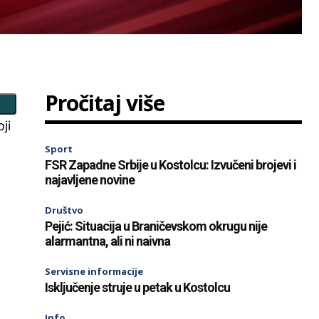
Pročitaj više
ji
Sport
FSR Zapadne Srbije u Kostolcu: Izvučeni brojevi i
najavljene novine
Društvo
Pejić: Situacija u Braničevskom okrugu nije
alarmantna, ali ni naivna
Servisne informacije
Isključenje struje u petak u Kostolcu
Info