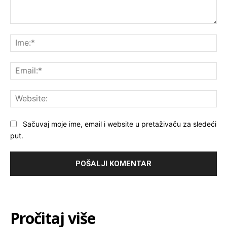
Komentar:
Ime
Ema
Web
Sačuvaj moje ime, email i website u pretaživaču za sledeći
put.
Pročitaj više