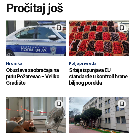
Pročitaj još
Hronika
Poljoprivreda
Obustava saobraćaja na
Srbija ispunjava EU
putu Požarevac – Veliko
standarde u kontroli hrane
Gradište
biljnog porekla