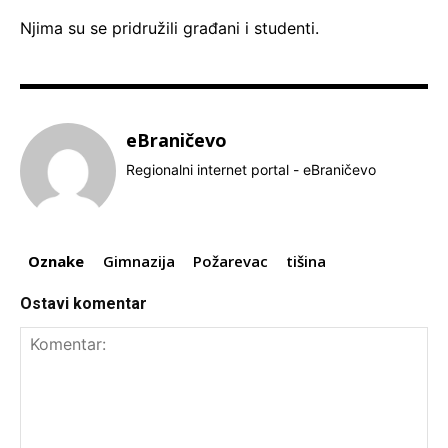
Njima su se pridružili građani i studenti.
eBraničevo
Regionalni internet portal - eBraničevo
Oznake
Gimnazija
Požarevac
tišina
Ostavi komentar