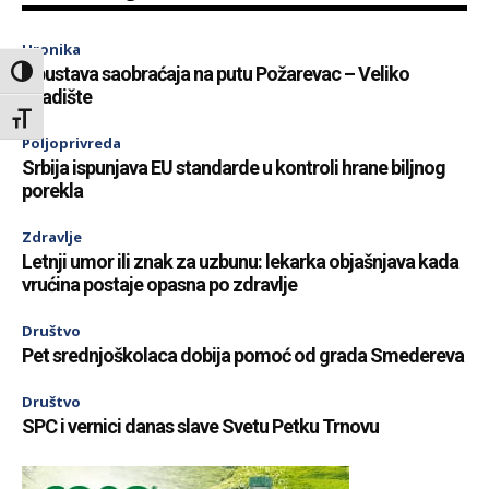
Hronika
Obustava saobraćaja na putu Požarevac – Veliko
Toggle High Contrast
Gradište
Toggle Font size
Poljoprivreda
Srbija ispunjava EU standarde u kontroli hrane biljnog
porekla
Zdravlje
Letnji umor ili znak za uzbunu: lekarka objašnjava kada
vrućina postaje opasna po zdravlje
Društvo
Pet srednjoškolaca dobija pomoć od grada Smedereva
Društvo
SPC i vernici danas slave Svetu Petku Trnovu