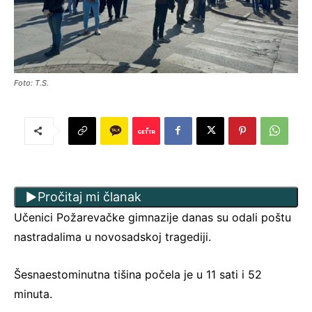
Foto: T.S.
Pročitaj mi članak
Učenici Požarevačke gimnazije danas su odali poštu
nastradalima u novosadskoj tragediji.
Šesnaestominutna tišina počela je u 11 sati i 52
minuta.