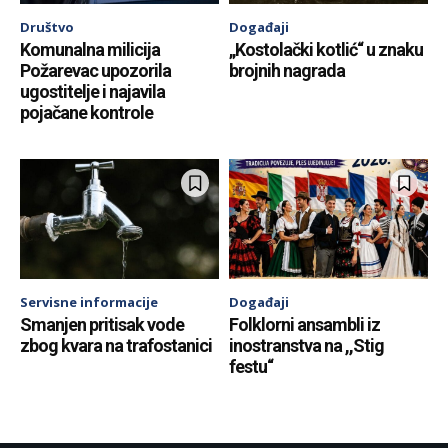
Društvo
Događaji
Komunalna milicija
„Kostolački kotlić“ u znaku
Požarevac upozorila
brojnih nagrada
ugostitelje i najavila
pojačane kontrole
Servisne informacije
Događaji
Smanjen pritisak vode
Folklorni ansambli iz
zbog kvara na trafostanici
inostranstva na ,,Stig
festu“