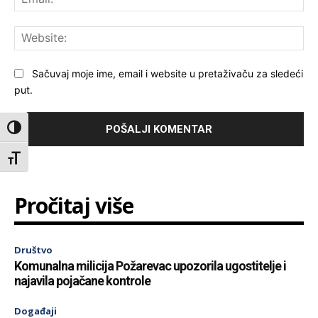
Web
Sačuvaj moje ime, email i website u pretaživaču za sledeći
put.
Toggle High Contrast
Toggle Font size
Pročitaj više
Društvo
Komunalna milicija Požarevac upozorila ugostitelje i
najavila pojačane kontrole
Događaji