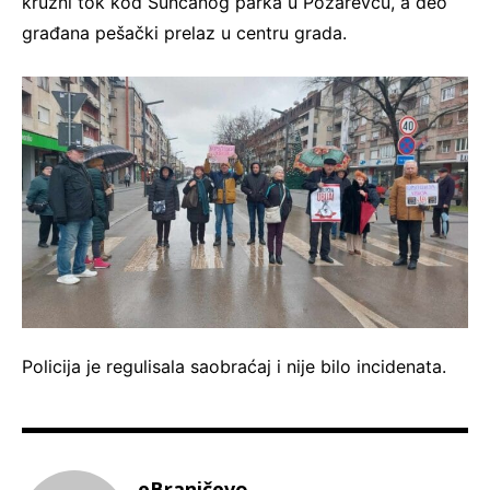
kružni tok kod Sunčanog parka u Požarevcu, a deo
građana pešački prelaz u centru grada.
Policija je regulisala saobraćaj i nije bilo incidenata.
eBraničevo