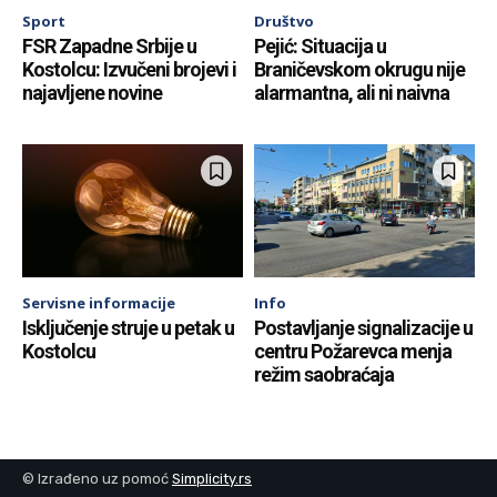
Sport
Društvo
FSR Zapadne Srbije u
Pejić: Situacija u
Kostolcu: Izvučeni brojevi i
Braničevskom okrugu nije
najavljene novine
alarmantna, ali ni naivna
Servisne informacije
Info
Isključenje struje u petak u
Postavljanje signalizacije u
Kostolcu
centru Požarevca menja
režim saobraćaja
© Izrađeno uz pomoć
Simplicity.rs