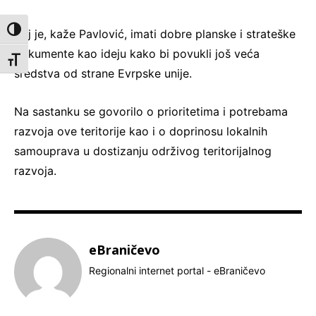
Toggle High Contrast
Cilj je, kaže Pavlović, imati dobre planske i strateške
dokumente kao ideju kako bi povukli još veća
Toggle Font size
sredstva od strane Evrpske unije.
Na sastanku se govorilo o prioritetima i potrebama
razvoja ove teritorije kao i o doprinosu lokalnih
samouprava u dostizanju održivog teritorijalnog
razvoja.
eBraničevo
Regionalni internet portal - eBraničevo