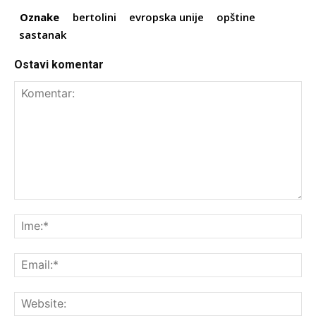
Oznake
bertolini
evropska unije
opštine
sastanak
Ostavi komentar
Komentar:
Ime
Ema
Web