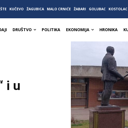
IŠTE
KUČEVO
ŽAGUBICA
MALO CRNIĆE
ŽABARI
GOLUBAC
KOSTOLAC
AJI
DRUŠTVO
POLITIKA
EKONOMIJA
HRONIKA
K
 i u