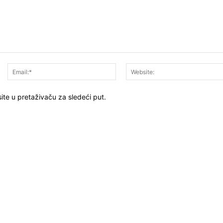
Ime:*
Email:*
ite u pretaživaču za sledeći put.