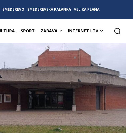
SMEDEREVO
SMEDEREVSKA PALANKA
VELIKA PLANA
ULTURA
SPORT
ZABAVA
INTERNET I TV