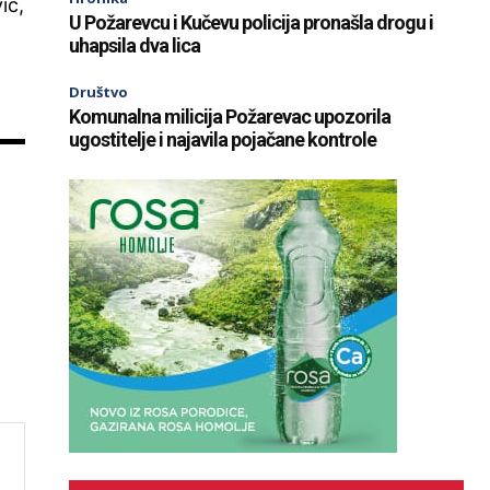
ić,
U Požarevcu i Kučevu policija pronašla drogu i
uhapsila dva lica
Društvo
Komunalna milicija Požarevac upozorila
ugostitelje i najavila pojačane kontrole