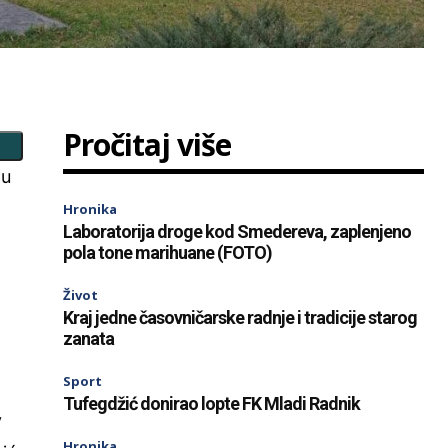
Pročitaj više
 u
Hronika
Laboratorija droge kod Smedereva, zaplenjeno
pola tone marihuane (FOTO)
Život
Kraj jedne časovničarske radnje i tradicije starog
zanata
Sport
Tufegdžić donirao lopte FK Mladi Radnik
y
Hronika