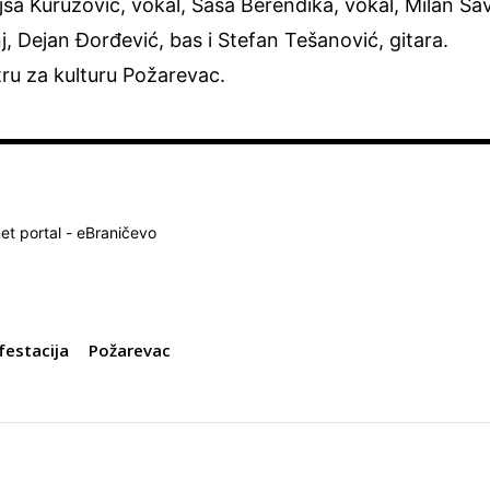
ša Kuruzović, vokal, Saša Berendika, vokal, Milan Sav
nj, Dejan Đorđević, bas i Stefan Tešanović, gitara.
tru za kulturu Požarevac.
net portal - eBraničevo
festacija
Požarevac