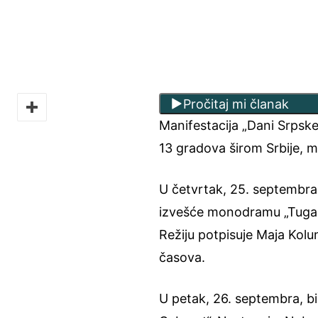
Pročitaj mi članak
Manifestacija „Dani Srpske
13 gradova širom Srbije, m
U četvrtak, 25. septembr
izvešće monodramu „Tuga ko
Režiju potpisuje Maja Kolun
časova.
U petak, 26. septembra, 