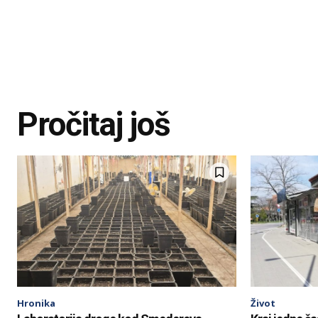
Pročitaj još
Hronika
Život