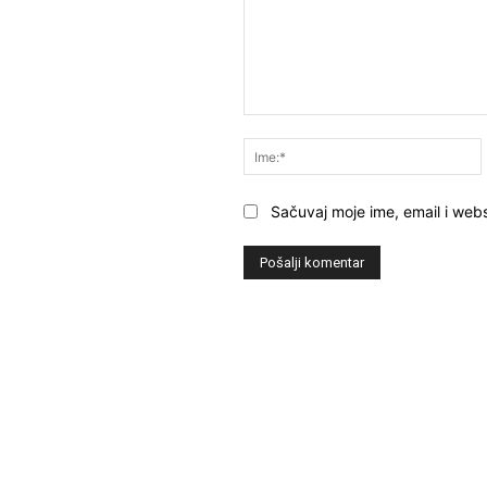
Komentar:
Sačuvaj moje ime, email i webs