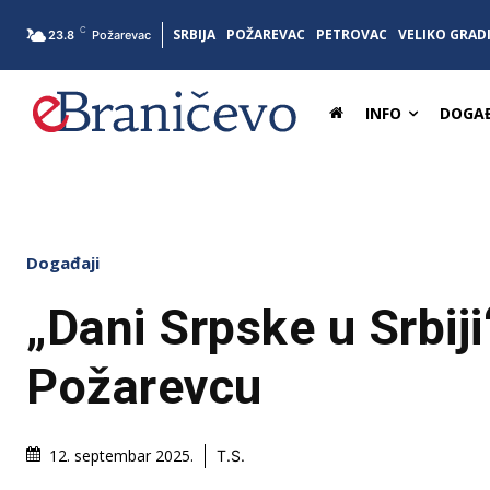
C
SRBIJA
POŽAREVAC
PETROVAC
VELIKO GRAD
23.8
Požarevac
INFO
DOGAĐ
Događaji
„Dani Srpske u Srbiji“
Požarevcu
12. septembar 2025.
T.S.