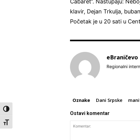
Cabaret“. Nastupaju: Neboj
klavir, Dejan Trkulja, buba
Početak je u 20 sati u Cen
eBraničevo
Regionalni inter
Oznake
Dani Srpske
mani
Toggle High Contrast
Ostavi komentar
Toggle Font size