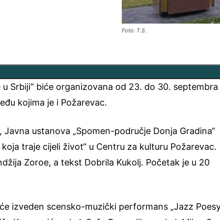
Foto: T.S.
 u Srbiji“ biće organizovana od 23. do 30. septembra
eđu kojima je i Požarevac.
a, Javna ustanova „Spomen-područje Donja Gradina“
ja traje cijeli život“ u Centru za kulturu Požarevac.
džija Zoroe, a tekst Dobrila Kukolj. Početak je u 20
biće izveden scensko-muzički performans „Jazz Poes