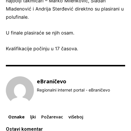
najbolji takmičari – Marko Milenković, Slađan
Mladenović i Andrija Sterđević direktno su plasirani u
polufinale.
U finale plasiraće se njih osam.
Kvalifikacije počinju u 17 časova.
eBraničevo
Regionalni internet portal - eBraničevo
Oznake
ljki
Požarevac
višeboj
Ostavi komentar