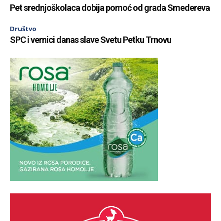
Pet srednjoškolaca dobija pomoć od grada Smedereva
Društvo
SPC i vernici danas slave Svetu Petku Trnovu