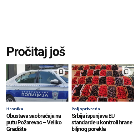
Pročitaj još
Hronika
Poljoprivreda
Obustava saobraćaja na
Srbija ispunjava EU
putu Požarevac – Veliko
standarde u kontroli hrane
Gradište
biljnog porekla