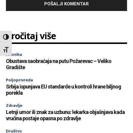
Pročitaj više
Toggle High Contrast
Toggle Font size
Hronika
Obustava saobraćaja na putu Požarevac – Veliko
Gradište
Poljoprivreda
Srbija ispunjava EU standarde u kontroli hrane biljnog
porekla
Zdravlje
Letnji umor ili znak za uzbunu: lekarka objašnjava kada
vrućina postaje opasna po zdravlje
Društvo