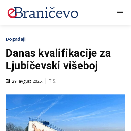
Događaji
Danas kvalifikacije za
Ljubičevski višeboj
29. avgust 2025.
T.S.