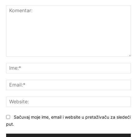
Komentar:
Ime
Ema
Web
Sačuvaj moje ime, email i website u pretaživaču za sledeći
put.