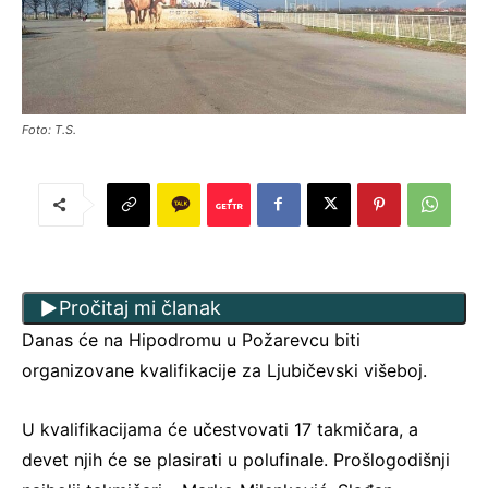
Foto: T.S.
Pročitaj mi članak
Danas će na Hipodromu u Požarevcu biti
organizovane kvalifikacije za Ljubičevski višeboj.
U kvalifikacijama će učestvovati 17 takmičara, a
devet njih će se plasirati u polufinale. Prošlogodišnji