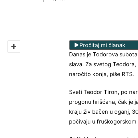
Pročitaj mi članak
Danas je Todorova subota, 
slava. Za svetog Teodora, 
naročito konja, piše RTS.
Sveti Teodor Tiron, po nar
progonu hrišćana, čak je 
kraju živ bačen u oganj, 3
počivaju u fruškogorskom