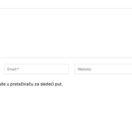
Ime:*
Email:*
ite u pretaživaču za sledeći put.