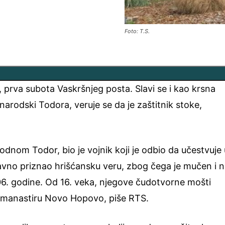
Foto: T.S.
prva subota Vaskršnjeg posta. Slavi se i kao krsna
narodski Todora, veruje se da je zaštitnik stoke,
odnom Todor, bio je vojnik koji je odbio da učestvuje 
javno priznao hrišćansku veru, zbog čega je mučen i 
06. godine. Od 16. veka, njegove čudotvorne mošti
 manastiru Novo Hopovo, piše RTS.