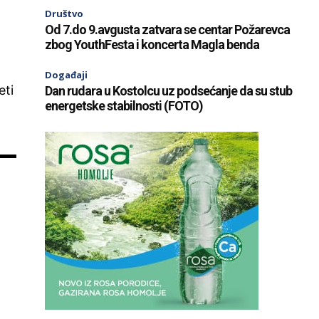
Društvo
Od 7.do 9.avgusta zatvara se centar Požarevca
zbog YouthFesta i koncerta Magla benda
Događaji
eti
Dan rudara u Kostolcu uz podsećanje da su stub
energetske stabilnosti (FOTO)