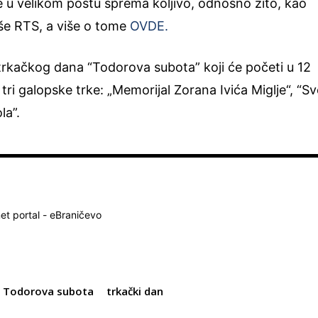
e u velikom postu sprema koljivo, odnosno žito, kao
še RTS, a više o tome
OVDE.
trkačkog dana “Todorova subota” koji će početi u 12
 tri galopske trke: „Memorijal Zorana Ivića Miglje“, “Sv
la”.
net portal - eBraničevo
Todorova subota
trkački dan