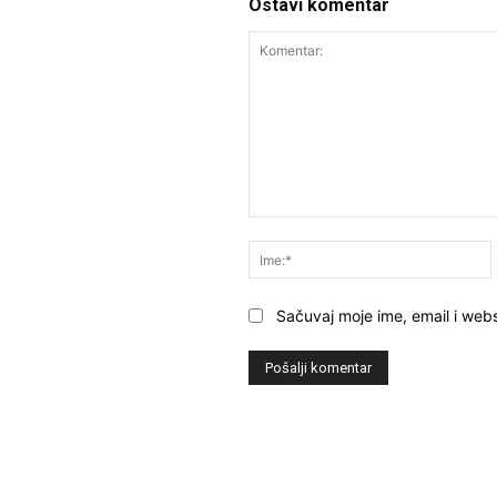
Ostavi komentar
Komentar:
Sačuvaj moje ime, email i webs