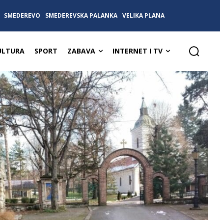
SMEDEREVO
SMEDEREVSKA PALANKA
VELIKA PLANA
ULTURA
SPORT
ZABAVA
INTERNET I TV