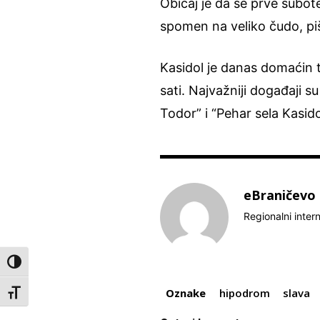
Običaj je da se prve subot
spomen na veliko čudo, pi
Kasidol je danas domaćin 
sati. Najvažniji događaji su
Todor” i “Pehar sela Kasido
eBraničevo
Regionalni inter
Toggle High Contrast
Oznake
hipodrom
slava
Toggle Font size