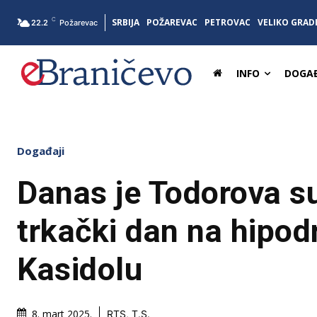
C
SRBIJA
POŽAREVAC
PETROVAC
VELIKO GRAD
22.2
Požarevac
INFO
DOGAĐ
Događaji
Danas je Todorova su
trkački dan na hipo
Kasidolu
8. mart 2025.
RTS, T.S.