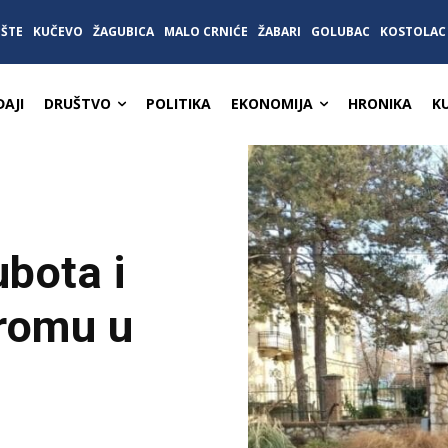
IŠTE
KUČEVO
ŽAGUBICA
MALO CRNIĆE
ŽABARI
GOLUBAC
KOSTOLAC
AJI
DRUŠTVO
POLITIKA
EKONOMIJA
HRONIKA
K
bota i
dromu u