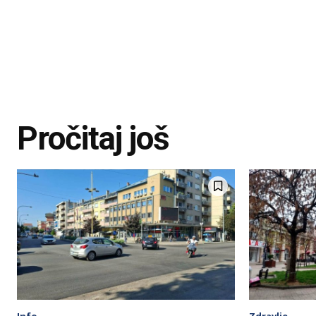
Pročitaj još
Info
Zdravlje