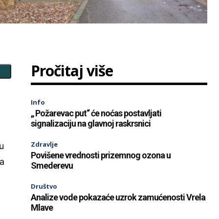
Pročitaj više
Info
„ Požarevac put“ će noćas postavljati
signalizaciju na glavnoj raskrsnici
Zdravlje
u
Povišene vrednosti prizemnog ozona u
na
Smederevu
Društvo
Analize vode pokazaće uzrok zamućenosti Vrela
Mlave