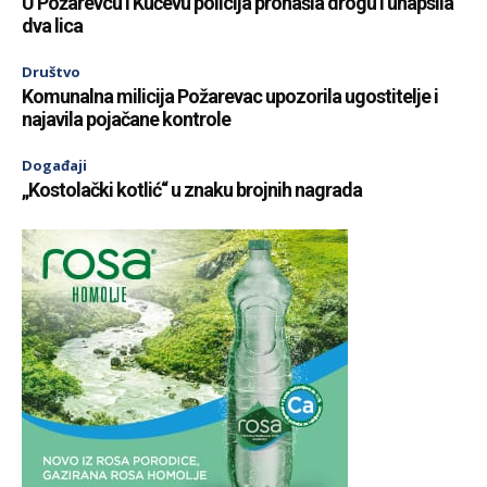
U Požarevcu i Kučevu policija pronašla drogu i uhapsila
dva lica
Društvo
Komunalna milicija Požarevac upozorila ugostitelje i
najavila pojačane kontrole
Događaji
„Kostolački kotlić“ u znaku brojnih nagrada