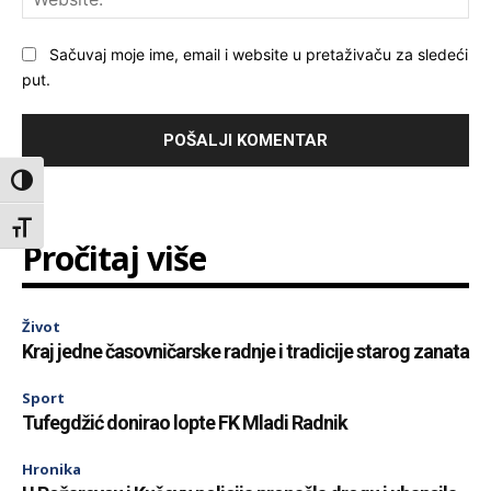
Sačuvaj moje ime, email i website u pretaživaču za sledeći
put.
Toggle High Contrast
Toggle Font size
Pročitaj više
Život
Kraj jedne časovničarske radnje i tradicije starog zanata
Sport
Tufegdžić donirao lopte FK Mladi Radnik
Hronika