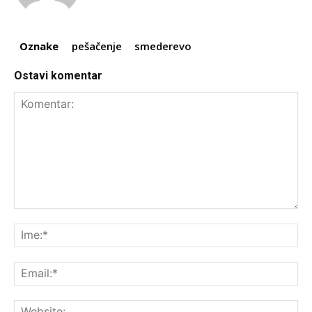
Oznake
pešačenje
smederevo
Ostavi komentar
Komentar:
Ime
Ema
Web