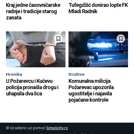
Kraj jedne časovničarske
Tufegdžić donirao lopte FK
radnje i tradicije starog
Mladi Radnik
zanata
Hronika
Društvo
U Požarevcu i Kučevu
Komunalna milicija
policija pronašla drogu i
Požarevac upozorila
uhapsila dva lica
ugostitelje i najavila
pojačane kontrole
© Izrađeno uz pomoć
Simplicity.rs