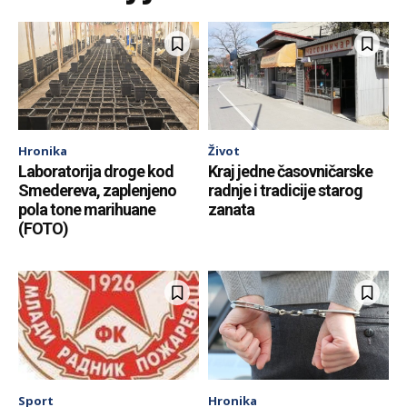
Hronika
Život
Laboratorija droge kod
Kraj jedne časovničarske
Smedereva, zaplenjeno
radnje i tradicije starog
pola tone marihuane
zanata
(FOTO)
Sport
Hronika