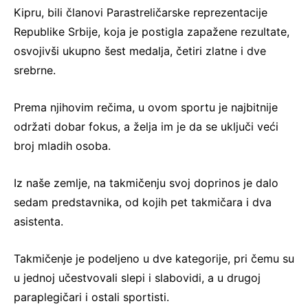
Kipru, bili članovi Parastreličarske reprezentacije
Republike Srbije, koja je postigla zapažene rezultate,
osvojivši ukupno šest medalja, četiri zlatne i dve
srebrne.
Prema njihovim rečima, u ovom sportu je najbitnije
održati dobar fokus, a želja im je da se uključi veći
broj mladih osoba.
Iz naše zemlje, na takmičenju svoj doprinos je dalo
sedam predstavnika, od kojih pet takmičara i dva
asistenta.
Takmičenje je podeljeno u dve kategorije, pri čemu su
u jednoj učestvovali slepi i slabovidi, a u drugoj
paraplegičari i ostali sportisti.