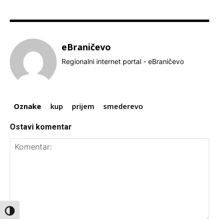
eBraničevo
Regionalni internet portal - eBraničevo
Oznake
kup
prijem
smederevo
Ostavi komentar
Toggle High Contrast