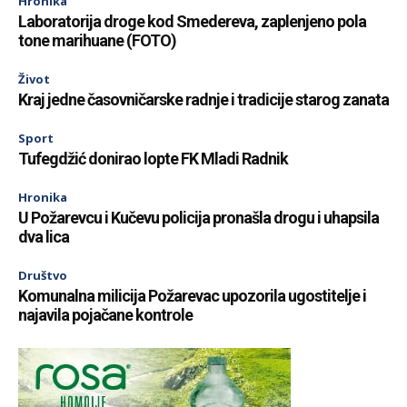
Hronika
Laboratorija droge kod Smedereva, zaplenjeno pola
tone marihuane (FOTO)
Život
Kraj jedne časovničarske radnje i tradicije starog zanata
Sport
Tufegdžić donirao lopte FK Mladi Radnik
Hronika
U Požarevcu i Kučevu policija pronašla drogu i uhapsila
dva lica
Društvo
Komunalna milicija Požarevac upozorila ugostitelje i
najavila pojačane kontrole