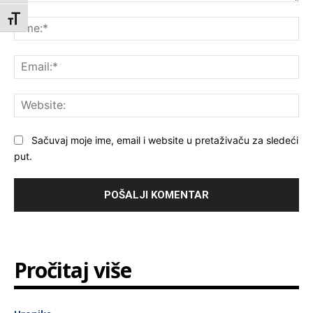
Komentar:
Toggle Font size
Ime
Ema
Web
Sačuvaj moje ime, email i website u pretaživaču za sledeći
put.
Pročitaj više