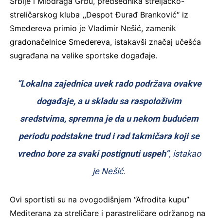
Srbije i Miodraga Grbu, predsednika streljačko-
streličarskog kluba ,,Despot Đurađ Branković“ iz
Smedereva primio je Vladimir Nešić, zamenik
gradonačelnice Smedereva, istakavši značaj učešća
sugrađana na velike sportske događaje.
“Lokalna zajednica uvek rado podržava ovakve
događaje, a u skladu sa raspoloživim
sredstvima, spremna je da u nekom budućem
periodu podstakne trud i rad takmičara koji se
vredno bore za svaki postignuti uspeh”
, istakao
je Nešić.
Ovi sportisti su na ovogodišnjem “Afrodita kupu”
Mediterana za streličare i parastreličare održanog na