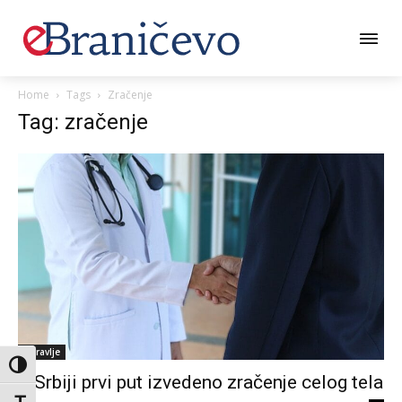
Home
Tags
Zračenje
Tag: zračenje
Zdravlje
Toggle High Contrast
U Srbiji prvi put izvedeno zračenje celog tela