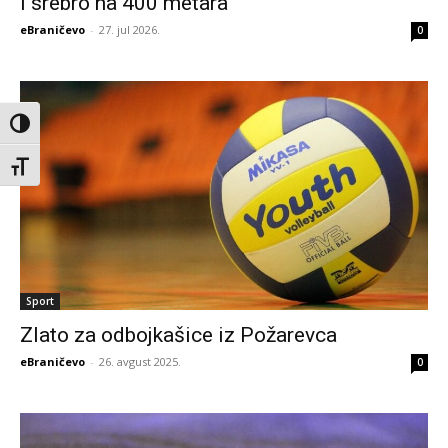
i srebro na 400 metara
eBraničevo
-
27. jul 2026.
0
Toggle High Contrast
Toggle Font size
Sport
Zlato za odbojkašice iz Požarevca
eBraničevo
-
26. avgust 2025.
0