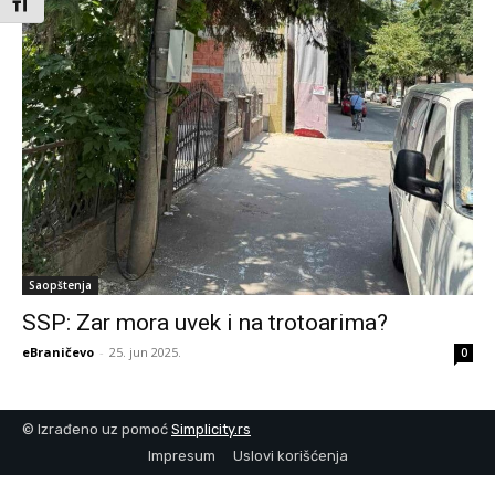
Toggle Font size
Saopštenja
SSP: Zar mora uvek i na trotoarima?
eBraničevo
-
25. jun 2025.
0
© Izrađeno uz pomoć
Simplicity.rs
Impresum
Uslovi korišćenja