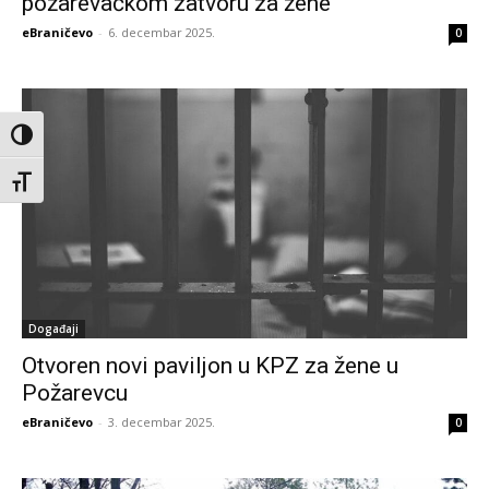
požarevačkom zatvoru za žene
eBraničevo
-
6. decembar 2025.
0
Toggle High Contrast
Toggle Font size
Događaji
Otvoren novi paviljon u KPZ za žene u
Požarevcu
eBraničevo
-
3. decembar 2025.
0