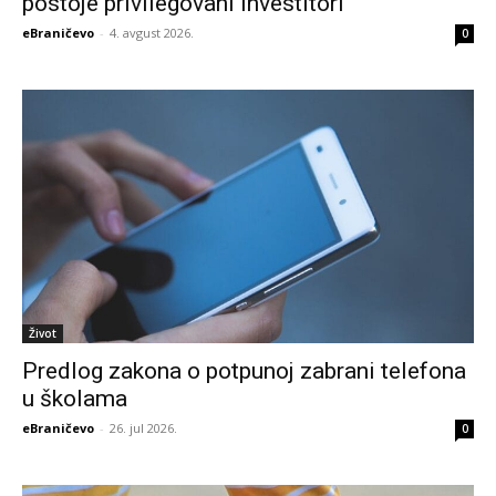
postoje privilegovani investitori
eBraničevo
-
4. avgust 2026.
0
Život
Predlog zakona o potpunoj zabrani telefona
u školama
eBraničevo
-
26. jul 2026.
0