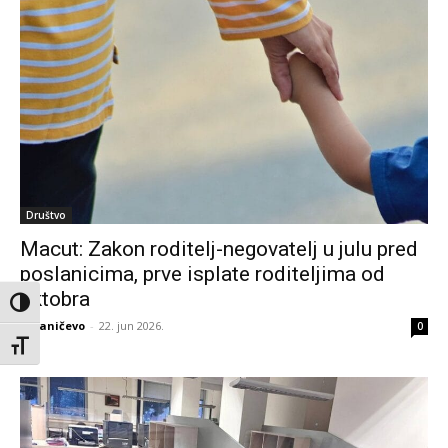
Društvo
Macut: Zakon roditelj-negovatelj u julu pred
poslanicima, prve isplate roditeljima od
oktobra
Toggle High Contrast
eBraničevo
-
22. jun 2026.
0
Toggle Font size