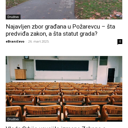
Društvo
Najavljen zbor građana u Požarevcu – šta
predviđa zakon, a šta statut grada?
eBraničevo
-
26. mart 2025.
0
Društvo