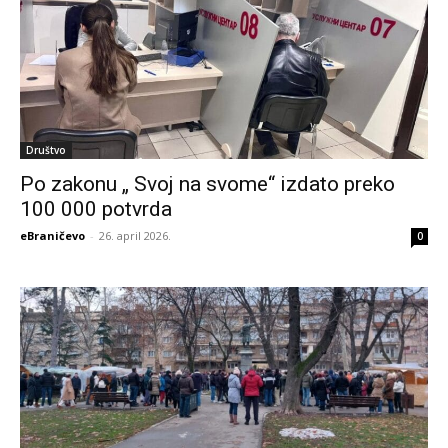
Društvo
Po zakonu „ Svoj na svome“ izdato preko
100 000 potvrda
eBraničevo
-
26. april 2026.
0