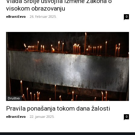
Vlada Srbije usvojila izmene Zakona o
visokom obrazovanju
eBraničevo
-
26. februar 2025.
0
Društvo
Pravila ponašanja tokom dana žalosti
eBraničevo
-
22. januar 2025.
0