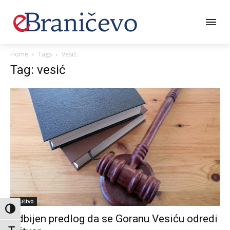
Home
Tags
Vesić
Tag: vesić
Društvo
Toggle High Contrast
Odbijen predlog da se Goranu Vesiću odredi