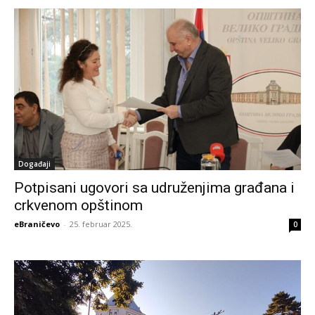
Događaji
Potpisani ugovori sa udruženjima građana i
crkvenom opštinom
eBraničevo
-
25. februar 2025.
0