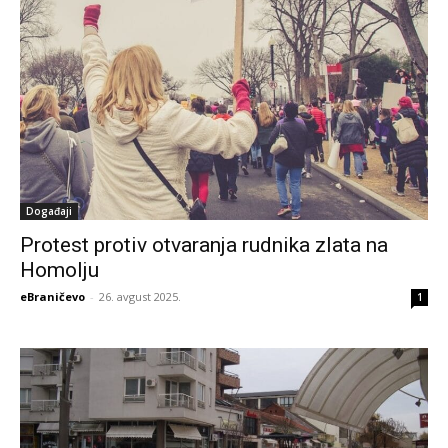
Događaji
Protest protiv otvaranja rudnika zlata na
Homolju
eBraničevo
-
26. avgust 2025.
1