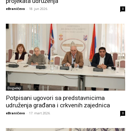
projekata udruženja
eBraničevo
-
18. jun 2026.
0
Događaji
Potpisani ugovori sa predstavnicima
udruženja građana i crkvenih zajednica
eBraničevo
-
17. mart 2026.
0