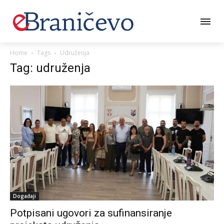
Home
Tags
Udruženja
Tag: udruženja
Događaji
Potpisani ugovori za sufinansiranje