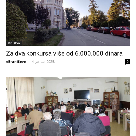
Društvo
Za dva konkursa više od 6.000.000 dinara
eBraničevo
-
14. januar 2025.
0