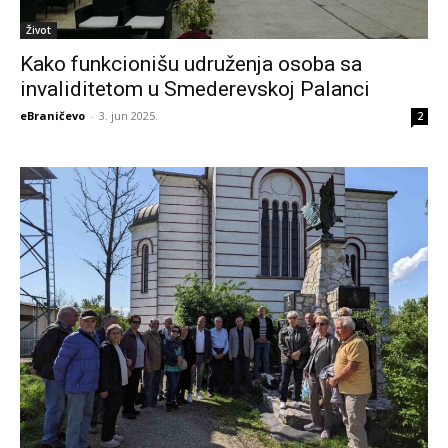
Život
Kako funkcionišu udruženja osoba sa
invaliditetom u Smederevskoj Palanci
eBraničevo
-
3. jun 2025.
2