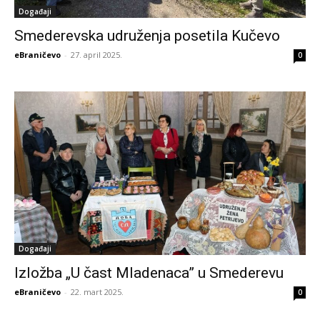
Događaji
Smederevska udruženja posetila Kučevo
eBraničevo
-
27. april 2025.
0
Događaji
Izložba „U čast Mladenaca” u Smederevu
eBraničevo
-
22. mart 2025.
0