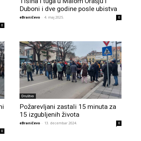
Tišina i tuga u Malom Orašju i
Duboni i dve godine posle ubistva
eBraničevo
-
4. maj 2025.
0
0
Društvo
ni
Požarevljani zastali 15 minuta za
15 izgubljenih života
eBraničevo
-
13. decembar 2024.
0
0