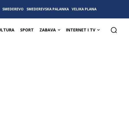
SMEDEREVO
SMEDEREVSKA PALANKA
VELIKA PLANA
ULTURA
SPORT
ZABAVA
INTERNET I TV