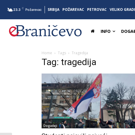
C
SRBIJA
POŽAREVAC
PETROVAC
VELIKO GRAD
23.3
Požarevac
INFO
DOGAĐ
Home
Tags
Tragedija
Tag: tragedija
Događaji