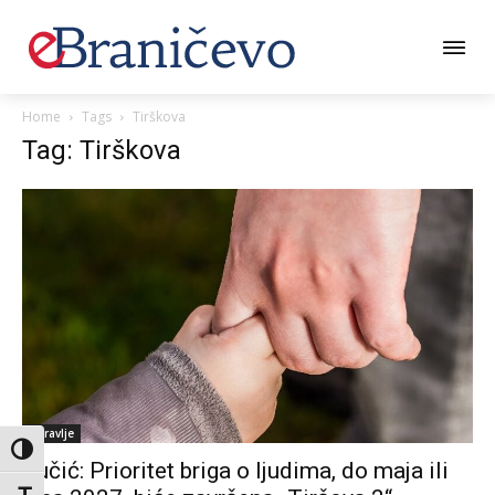
Home
Tags
Tirškova
Tag: Tirškova
Zdravlje
Toggle High Contrast
Vučić: Prioritet briga o ljudima, do maja ili